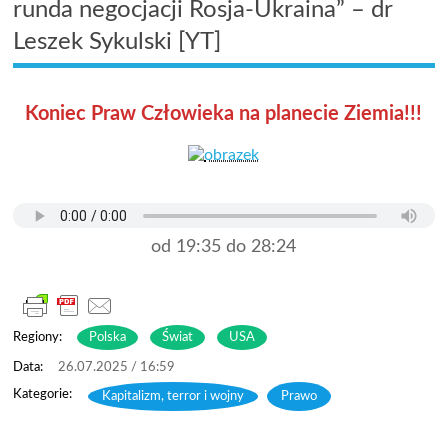
runda negocjacji Rosja-Ukraina” – dr
Leszek Sykulski [YT]
Koniec Praw Człowieka na planecie Ziemia!!!
od 19:35 do 28:24
Regiony:
Polska
Świat
USA
26.07.2025 / 16:59
Kapitalizm, terror i wojny
,
Prawo