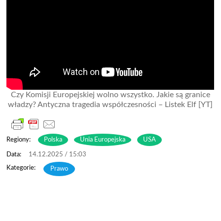
Czy Komisji Europejskiej wolno wszystko. Jakie są granice
władzy? Antyczna tragedia współczesności – Listek Elf [YT]
Regiony:
Polska
Unia Europejska
USA
14.12.2025 / 15:03
Prawo