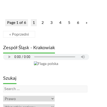
Page 1 of 6
1
2
3
4
5
6
»
« Poprzedni
Zespół Śląsk - Krakowiak
Szukaj