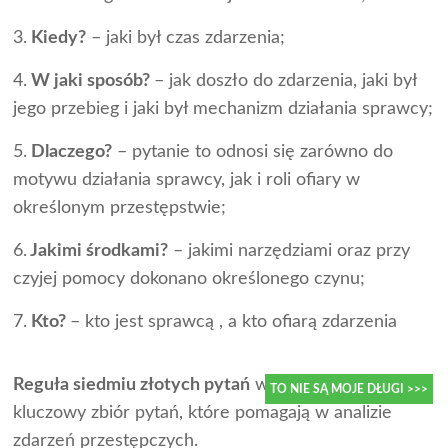
3.
Kiedy?
– jaki był czas zdarzenia;
4.
W jaki sposób?
– jak doszło do zdarzenia, jaki był
jego przebieg i jaki był mechanizm działania sprawcy;
5.
Dlaczego?
– pytanie to odnosi się zarówno do
motywu działania sprawcy, jak i roli ofiary w
określonym przestępstwie;
6.
Jakimi środkami?
– jakimi narzędziami oraz przy
czyjej pomocy dokonano określonego czynu;
7.
Kto?
– kto jest sprawcą , a kto ofiarą zdarzenia
Reguła siedmiu złotych pytań
w kryminalistyce to
kluczowy zbiór pytań, które pomagają w analizie
TO NIE SĄ MOJE DŁUGI >>>
zdarzeń przestępczych.