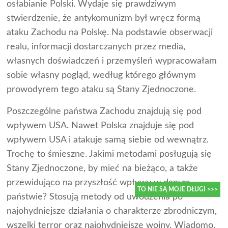
osłabianie Polski. Wydaje się prawdziwym
stwierdzenie, że antykomunizm był wręcz formą
ataku Zachodu na Polskę. Na podstawie obserwacji
realu, informacji dostarczanych przez media,
własnych doświadczeń i przemyśleń wypracowałam
sobie własny pogląd, według którego głównym
prowodyrem tego ataku są Stany Zjednoczone.
Poszczególne państwa Zachodu znajdują się pod
wpływem USA. Nawet Polska znajduje się pod
wpływem USA i atakuje samą siebie od wewnątrz.
Trochę to śmieszne. Jakimi metodami posługują się
Stany Zjednoczone, by mieć na bieżąco, a także
przewidująco na przyszłość wpływy w danym
państwie? Stosują metody od uwodzenia po
TO NIE SĄ MOJE DŁUGI >>>
najohydniejsze działania o charakterze zbrodniczym,
wszelki terror oraz najohydniejsze wojny. Wiadomo,