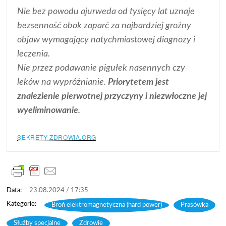
Nie bez powodu ajurweda od tysięcy lat uznaje
bezsenność obok zaparć za najbardziej groźny
objaw wymagający natychmiastowej diagnozy i
leczenia.
Nie przez podawanie pigułek nasennych czy
leków na wypróżnianie.
Priorytetem jest
znalezienie pierwotnej przyczyny i niezwłoczne jej
wyeliminowanie
.
SEKRETY-ZDROWIA.ORG
23.08.2024 / 17:35
Broń elektromagnetyczna (hard power)
,
Prasówka
,
Służby specjalne
,
Zdrowie