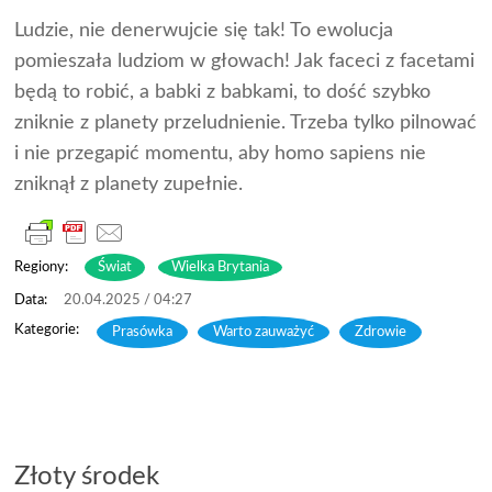
Ludzie, nie denerwujcie się tak! To ewolucja
pomieszała ludziom w głowach! Jak faceci z facetami
będą to robić, a babki z babkami, to dość szybko
zniknie z planety przeludnienie. Trzeba tylko pilnować
i nie przegapić momentu, aby homo sapiens nie
zniknął z planety zupełnie.
Regiony:
Świat
Wielka Brytania
20.04.2025 / 04:27
Prasówka
,
Warto zauważyć
,
Zdrowie
Złoty środek