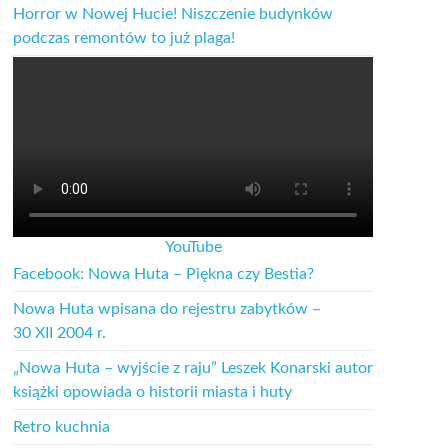
Horror w Nowej Hucie! Niszczenie budynków
podczas remontów to już plaga!
YouTube
Facebook: Nowa Huta – Piękna czy Bestia?
Nowa Huta wpisana do rejestru zabytków –
30 XII 2004 r.
„Nowa Huta – wyjście z raju” Leszek Konarski autor
książki opowiada o historii miasta i huty
Retro kuchnia