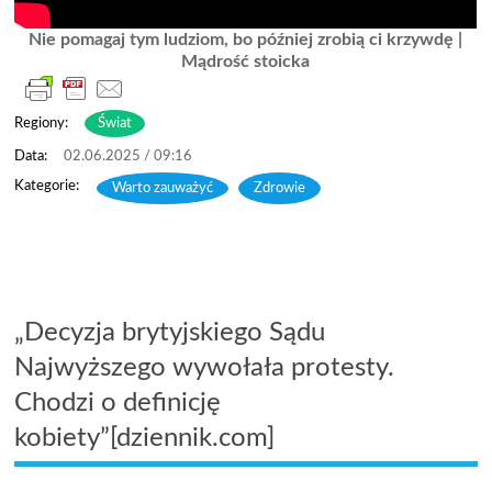
Nie pomagaj tym ludziom, bo później zrobią ci krzywdę |
Mądrość stoicka
Regiony:
Świat
02.06.2025 / 09:16
Warto zauważyć
,
Zdrowie
„Decyzja brytyjskiego Sądu
Najwyższego wywołała protesty.
Chodzi o definicję
kobiety”[dziennik.com]