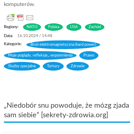
komputerów.
Regiony:
NATO
Polska
USA
Zachód
16.10.2024 / 14:48
Broń elektromagnetyczna (hard power)
,
Moje poglądy, refleksje,, wspomnienia
,
Prawo
,
Służby specjalne
,
Tortury
,
Zdrowie
„Niedobór snu powoduje, że mózg zjada
sam siebie” [sekrety-zdrowia.org]