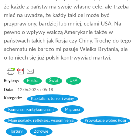
że każde z państw ma swoje własne cele, ale trzeba
mieć na uwadze, że każdy taki cel może być
przyprawiony, bardziej lub mniej, celami USA. Na
pewno o wpływy walczą Amerykanie także w
państwach takich jak Rosja czy Chiny. Trochę do tego
schematu nie bardzo mi pasuje Wielka Brytania, ale
o to niech się już polski kontrwywiad martwi.
Regiony:
Polska
Świat
USA
12.06.2025 / 05:18
Kapitalizm, terror i wojny
,
Komunizm-antykomunizm
,
Migranci
,
Moje poglądy, refleksje,, wspomnienia
,
Prowokacje wobec Rosji
,
Tortury
,
Zdrowie