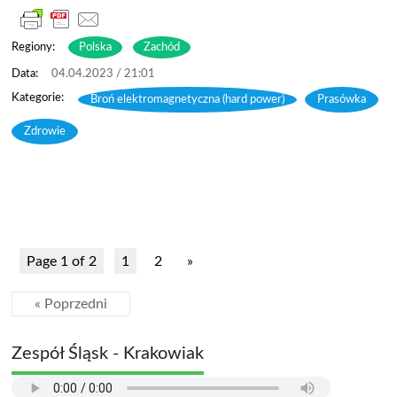
Regiony:
Polska
Zachód
04.04.2023 / 21:01
Broń elektromagnetyczna (hard power)
,
Prasówka
,
Zdrowie
Page 1 of 2
1
2
»
« Poprzedni
Zespół Śląsk - Krakowiak