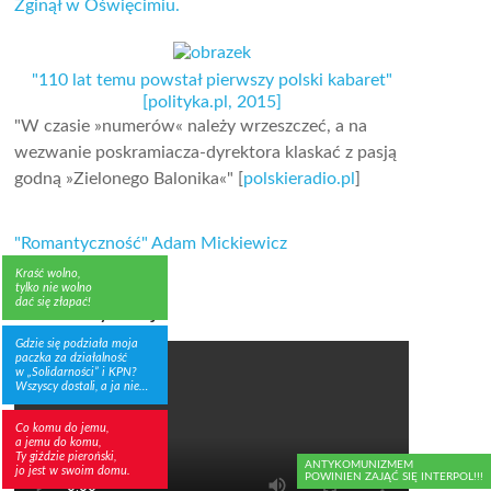
Zginął w Oświęcimiu.
"110 lat temu powstał pierwszy polski kabaret"
[polityka.pl, 2015]
"W czasie »numerów« należy wrzeszczeć, a na
wezwanie poskramiacza-dyrektora klaskać z pasją
godną »Zielonego Balonika«" [
polskieradio.pl
]
"Romantyczność" Adam Mickiewicz
Kraść wolno,
tylko nie wolno
dać się złapać!
Groźna sytuacja
Gdzie się podziała moja
paczka za działalność
w „Solidarności” i KPN?
Wszyscy dostali, a ja nie…
Co komu do jemu,
a jemu do komu,
Ty giździe pieroński,
ANTYKOMUNIZMEM
jo jest w swoim domu.
POWINIEN ZAJĄĆ SIĘ INTERPOL!!!