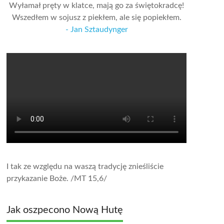
Wyłamał pręty w klatce, mają go za świętokradcę!
Wszedłem w sojusz z piekłem, ale się popiekłem.
- Jan Sztaudynger
I tak ze względu na waszą tradycję znieśliście
przykazanie Boże.
/MT 15,6/
Jak oszpecono Nową Hutę