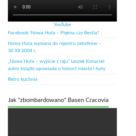
YouTube
Facebook: Nowa Huta – Piękna czy Bestia?
Nowa Huta wpisana do rejestru zabytków –
30 XII 2004 r.
„Nowa Huta – wyjście z raju” Leszek Konarski
autor książki opowiada o historii miasta i huty
Retro kuchnia
Jak "zbombardowano" Basen Cracovia