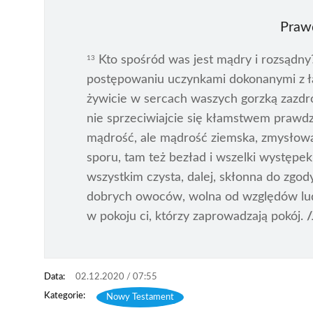
Praw
Kto spośród was jest mądry i rozsądn
13
postępowaniu uczynkami dokonanymi z ł
żywicie w sercach waszych gorzką zazdroś
nie sprzeciwiajcie się kłamstwem prawd
mądrość, ale mądrość ziemska, zmysłowa
sporu, tam też bezład i wszelki występek
wszystkim czysta, dalej, skłonna do zgody
dobrych owoców, wolna od względów lud
w pokoju ci, którzy zaprowadzają pokój.
/
02.12.2020 / 07:55
Nowy Testament