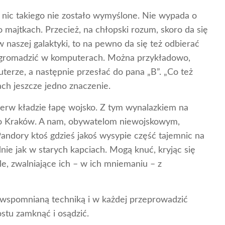
 nic takiego nie zostało wymyślone. Nie wypada o
 majtkach. Przecież, na chłopski rozum, skoro da się
naszej galaktyki, to na pewno da się też odbierać
i gromadzić w komputerach. Można przykładowo,
uterze, a następnie przesłać do pana „B”. „Co też
ach jeszcze jedno znaczenie.
rw kładzie łapę wojsko. Z tym wynalazkiem na
po Kraków. A nam, obywatelom niewojskowym,
 Pandory ktoś gdzieś jakoś wysypie część tajemnic na
nie jak w starych kapciach. Mogą knuć, kryjąc się
e, zwalniające ich – w ich mniemaniu – z
 wspomnianą techniką i w każdej przeprowadzić
ostu zamknąć i osądzić.