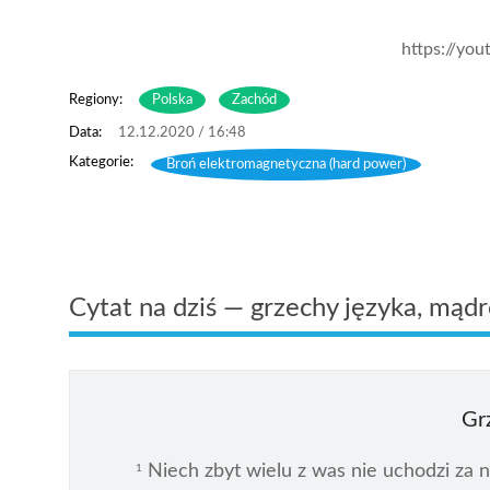
https://you
Regiony:
Polska
Zachód
12.12.2020 / 16:48
Broń elektromagnetyczna (hard power)
Cytat na dziś — grzechy języka, mąd
Gr
Niech zbyt wielu z was nie uchodzi za na
1