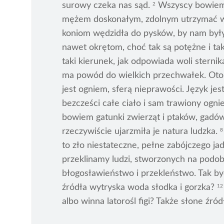
surowy czeka nas sąd.
Wszyscy bowiem c
2
mężem doskonałym, zdolnym utrzymać w 
koniom wędzidła do pysków, by nam były
nawet okrętom, choć tak są potężne i ta
taki kierunek, jak odpowiada woli sternik
ma powód do wielkich przechwałek. Oto m
jest ogniem, sferą nieprawości. Język je
bezcześci całe ciało i sam trawiony ogni
bowiem gatunki zwierząt i ptaków, gadów
rzeczywiście ujarzmiła je natura ludzka.
8
to zło niestateczne, pełne zabójczego ja
przeklinamy ludzi, stworzonych na podo
błogosławieństwo i przekleństwo. Tak by
źródła wytryska woda słodka i gorzka?
12
albo winna latorośl figi? Także słone źr