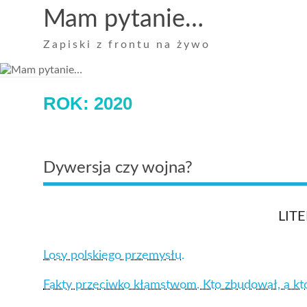
Skip
Mam pytanie…
to
content
Zapiski z frontu na żywo
ROK:
2020
Dywersja czy wojna?
LIT
Losy polskiego przemysłu.
Fakty przeciwko kłamstwom. Kto zbudował, a kto