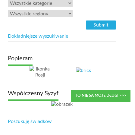
Dokładniejsze wyszukiwanie
Popieram
Współczesny Syzyf
TO NIE SĄ MOJE DŁUGI >>>
Poszukuję świadków