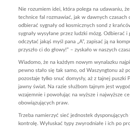
Nie rozumiem idei, która polega na udawaniu, że
technice fal rozmawiać, jak w dawnych czasach o
odbierać sygnały od kosmicznych sond z krańców 
sygnały wysyłane przez ludzki mózg. Odbierać 
odczytać jakąś myśl pana „A”, zapisać ją na komp
przyszło ci do głowy!” – zyskało w naszych czas
Wiadomo, że na każdym nowym wynalazku najpie
pewno stało się tak samo, od Waszyngtonu aż 
pozostaje tylko snuć domysły, aż z tajnej puszki
jawny świat. Na razie służbom tajnym jest wygod
wzajemnie i powołując na wyższe i najwyższe cel
obowiązujących praw.
Trzeba namierzyć sieć jednostek dysponujących
kontrolę. Wyłuskać typy zwyrodniałe i ich po pr