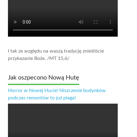
I tak ze względu na waszą tradycję znieśliście
przykazanie Boże.
/MT 15,6/
Jak oszpecono Nową Hutę
Horror w Nowej Hucie! Niszczenie budynków
podczas remontów to już plaga!