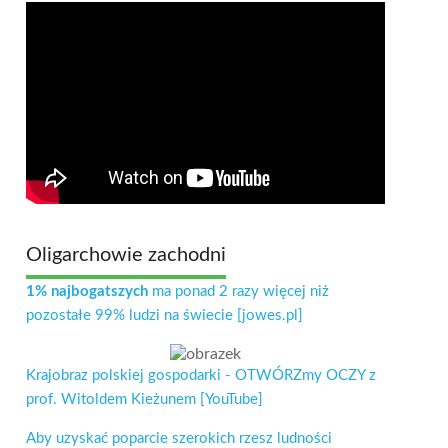
Oligarchowie zachodni
1% najbogatszych
ma ponad 2 razy więcej niż
pozostałe 99% ludzi na świecie [jowes.pl]
Krajobraz polskiej gospodarki - OTWÓRZmy OCZY z
prof. Witoldem Kieżunem [YouTube]
Aby uzyskać poparcie szerokich rzesz ludności