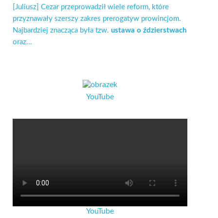
[Juliusz] Cezar przeprowadził wiele reform, które
przyznawały szerszy zakres prerogatyw prowincjom.
Najbardziej znacząca była tzw.
ustawa o ździerstwach
oraz...
YouTube
YouTube