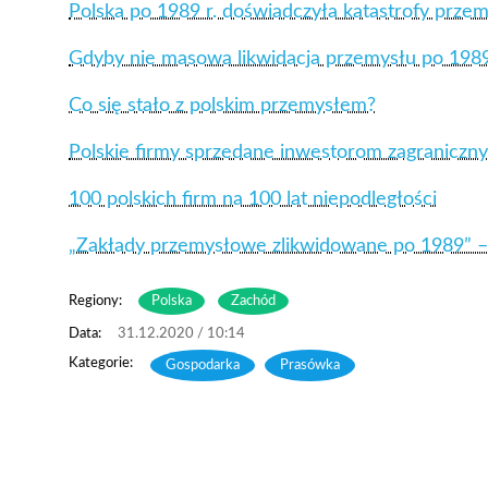
Polska po 1989 r. doświadczyła katastrofy prze
Gdyby nie masowa likwidacja przemysłu po 1989 
Co się stało z polskim przemysłem?
Polskie firmy sprzedane inwestorom zagraniczny
100 polskich firm na 100 lat niepodległości
„Zakłady przemysłowe zlikwidowane po 1989” 
Regiony:
Polska
Zachód
31.12.2020 / 10:14
Gospodarka
,
Prasówka