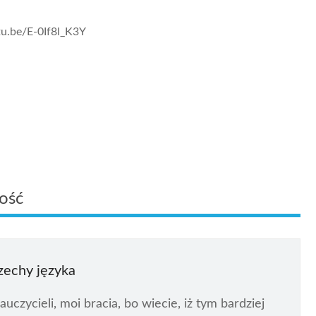
tu.be/E-0If8l_K3Y
rość
zechy języka
uczycieli, moi bracia, bo wiecie, iż tym bardziej