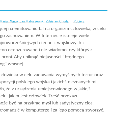
 Marian Wnuk, Jan Matuszewski, Zdzisław Chudy
Pobierz
ającej na emitowaniu fal na organizm człowieka, w celu
go zachowaniem. W Internecie istnieje wiele
ajnowocześniejszych technik wojskowych z
ocno ocenzurowane i nie wiadomo, czy któryś z
broni. Aby uniknąć niejasności i błędnego
gii własnej.
człowieka w celu zadawania wymyślnych tortur oraz
pozycji polskiego wojska i jakichś nieznanych mi
ób, że z urządzenia umiejscowionego w jakiejś
elu, jakim jest człowiek. Treść przekazu
że być na przykład myśl lub sadystyczny cios.
zgromadzić w komputerze i za jego pomocą stworzyć.