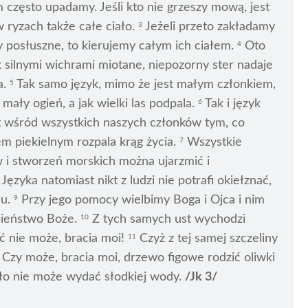
zęsto upadamy. Jeśli kto nie grzeszy mową, jest
ryzach także całe ciało.
Jeżeli przeto zakładamy
3
 posłuszne, to kierujemy całym ich ciałem.
Oto
4
k silnymi wichrami miotane, niepozorny ster nadaje
a.
Tak samo język, mimo że jest małym członkiem,
5
ały ogień, a jak wielki las podpala.
Tak i język
6
st wśród wszystkich naszych członków tym, co
em piekielnym rozpala krąg życia.
Wszystkie
7
 i stworzeń morskich można ujarzmić i
Języka natomiast nikt z ludzi nie potrafi okiełznać,
du.
Przy jego pomocy wielbimy Boga i Ojca i nim
9
bieństwo Boże.
Z tych samych ust wychodzi
10
ć nie może, bracia moi!
Czyż z tej samej szczeliny
11
Czy może, bracia moi, drzewo figowe rodzić oliwki
ódło nie może wydać słodkiej wody.
/Jk 3/