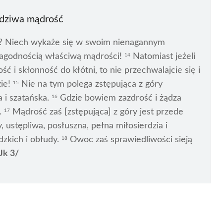
dziwa mądrość
y? Niech wykaże się w swoim nienagannym
agodnością właściwą mądrości!
Natomiast jeżeli
14
ć i skłonność do kłótni, to nie przechwalajcie się i
zie!
Nie na tym polega zstępująca z góry
15
 i szatańska.
Gdzie bowiem zazdrość i żądza
16
.
Mądrość zaś [zstępująca] z góry jest przede
17
, ustępliwa, posłuszna, pełna miłosierdzia i
zkich i obłudy.
Owoc zaś sprawiedliwości sieją
18
Jk 3/