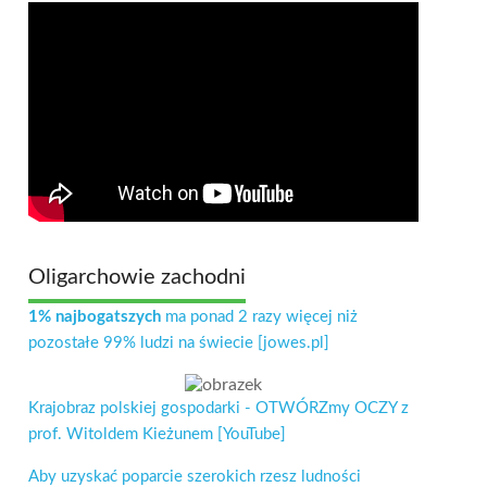
Oligarchowie zachodni
1% najbogatszych
ma ponad 2 razy więcej niż
pozostałe 99% ludzi na świecie [jowes.pl]
Krajobraz polskiej gospodarki - OTWÓRZmy OCZY z
prof. Witoldem Kieżunem [YouTube]
Aby uzyskać poparcie szerokich rzesz ludności