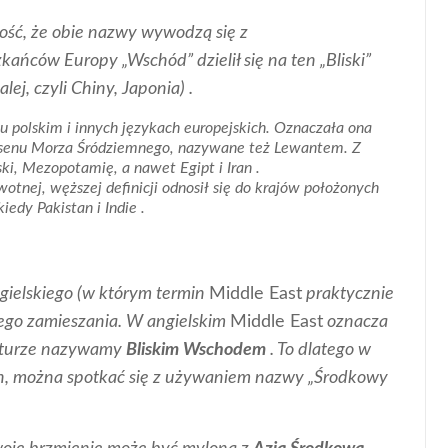
mość, że obie nazwy wywodzą się z
zkańców Europy „Wschód” dzielił się na ten „Bliski”
lej, czyli Chiny, Japonia) .
ku polskim i innych językach europejskich. Oznaczała ona
asenu Morza Śródziemnego, nazywane też Lewantem. Z
i, Mezopotamię, a nawet Egipt i Iran .
wotnej, węższej definicji odnosił się do krajów położonych
iedy Pakistan i Indie .
gielskiego (w którym termin
Middle East
praktycznie
nego zamieszania. W angielskim
Middle East
oznacza
laturze nazywamy
Bliskim Wschodem
. To dlatego w
ych, można spotkać się z używaniem nazwy „Środkowy