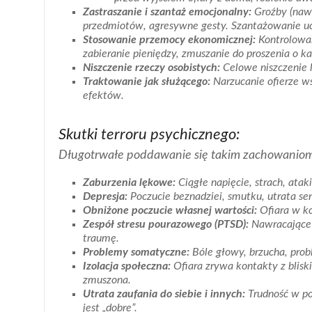
Zastraszanie i szantaż emocjonalny:
Groźby (nawe
przedmiotów, agresywne gesty. Szantażowanie uczuc
Stosowanie przemocy ekonomicznej:
Kontrolowan
zabieranie pieniędzy, zmuszanie do proszenia o k
Niszczenie rzeczy osobistych:
Celowe niszczenie l
Traktowanie jak służącego:
Narzucanie ofierze w
efektów.
Skutki terroru psychicznego:
Długotrwałe poddawanie się takim zachowanio
Zaburzenia lękowe:
Ciągłe napięcie, strach, ataki
Depresja:
Poczucie beznadziei, smutku, utrata sen
Obniżone poczucie własnej wartości:
Ofiara w ko
Zespół stresu pourazowego (PTSD):
Nawracające 
traumę.
Problemy somatyczne:
Bóle głowy, brzucha, probl
Izolacja społeczna:
Ofiara zrywa kontakty z bliski
zmuszona.
Utrata zaufania do siebie i innych:
Trudność w pod
jest „dobre”.