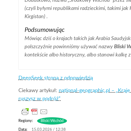
Dodatkowo, nazwa „Środkowy Wschód” przez sw
(czyli byłymi republikami radzieckimi, takimi ja
Kirgistan) .
Podsumowując
Mówiąc dziś o krajach takich jak Arabia Saudyjska
polszczyźnie powinniśmy używać nazwy
Bliski 
kontekście albo historyczny, albo stanowi kalkę z
DeepSeek strona z odpowiedzią
Ciekawy artykuł:
national-geographic.pl – „Kraj
ruszysz w podróż”
Regiony:
Bliski Wschód
15.03.2026 / 12:38