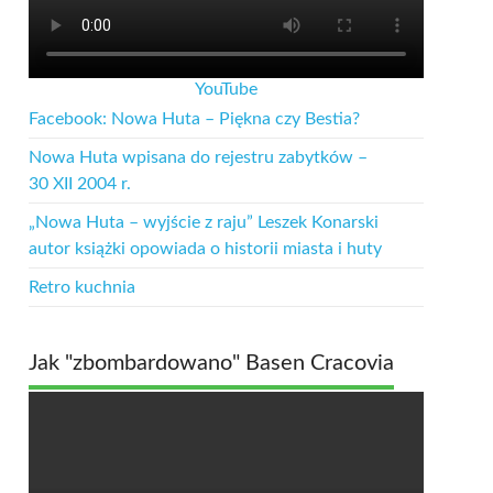
YouTube
Facebook: Nowa Huta – Piękna czy Bestia?
Nowa Huta wpisana do rejestru zabytków –
30 XII 2004 r.
„Nowa Huta – wyjście z raju” Leszek Konarski
autor książki opowiada o historii miasta i huty
Retro kuchnia
Jak "zbombardowano" Basen Cracovia