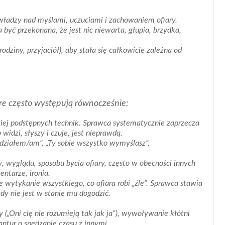
władzy nad myślami, uczuciami i zachowaniem ofiary.
być przekonana, że jest nic niewarta, głupia, brzydka,
odziny, przyjaciół), aby stała się całkowicie zależna od
óre często występują równocześnie:
ziej podstępnych technik. Sprawca systematycznie zaprzecza
widzi, słyszy i czuje, jest nieprawdą.
działem/am”, „Ty sobie wszystko wymyślasz”,
wyglądu, sposobu bycia ofiary, często w obecności innych
entarze, ironia.
 wytykanie wszystkiego, co ofiara robi „źle”. Sprawca stawia
dy nie jest w stanie mu dogodzić.
 („Oni cię nie rozumieją tak jak ja”), wywoływanie kłótni
antur o spędzanie czasu z innymi.