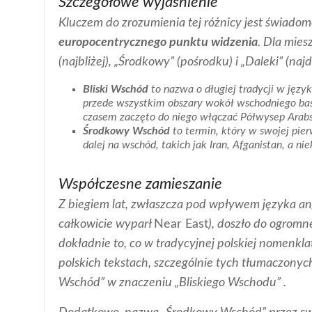
Szczegółowe wyjaśnienie
Kluczem do zrozumienia tej różnicy jest świado
europocentrycznego punktu widzenia
. Dla mies
(najbliżej), „Środkowy” (pośrodku) i „Daleki” (najda
Bliski Wschód
to nazwa o długiej tradycji w języ
przede wszystkim obszary wokół wschodniego b
czasem zaczęto do niego włączać Półwysep Arabsk
Środkowy Wschód
to termin, który w swojej pier
dalej na wschód, takich jak Iran, Afganistan, a niek
Współczesne zamieszanie
Z biegiem lat, zwłaszcza pod wpływem języka an
całkowicie wyparł
Near East
), doszło do ogrom
dokładnie to, co w tradycyjnej polskiej nomenk
polskich tekstach, szczególnie tych tłumaczon
Wschód” w znaczeniu „Bliskiego Wschodu” .