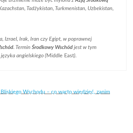
oje brzmienie może być mylona z
Azją Środkową
k Kazachstan, Tadżykistan, Turkmenistan, Uzbekistan,
, Izrael, Irak, Iran czy Egipt, w poprawnej
Wschód
. Termin
Środkowy Wschód
jest w tym
 języka angielskiego (
Middle East
).
e Bliskiego Wschodu – co warto wiedzieć, zanim