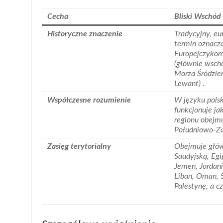
Cecha
Bliski Wschód
Historyczne znaczenie
Tradycyjny, eu
termin oznacza
Europejczykom
(głównie wsch
Morza Śródzi
Lewant) .
Współczesne rozumienie
W języku pols
funkcjonuje j
regionu obejmu
Południowo-Zac
Zasięg terytorialny
Obejmuje głów
Saudyjską, Egipt
Jemen, Jordani
Liban, Oman, S
Palestynę, a c