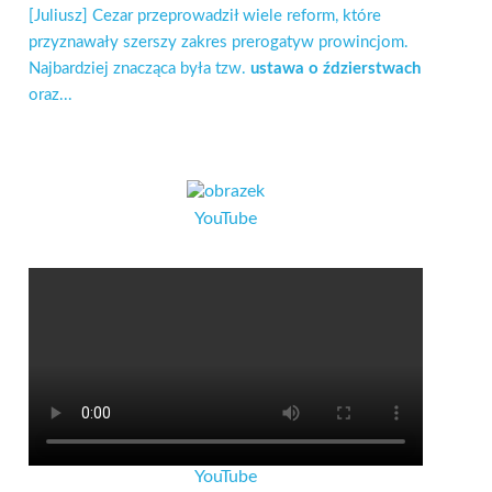
[Juliusz] Cezar przeprowadził wiele reform, które
przyznawały szerszy zakres prerogatyw prowincjom.
Najbardziej znacząca była tzw.
ustawa o ździerstwach
oraz...
YouTube
YouTube