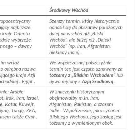
Środkowy Wschód
ropocentryczny
Szerszy termin, który historycznie
jący najbliższe
odnosił się do obszarów położonych
 kraje Orientu
dalej na wschód niż „Bliski
odnie wybrzeże
Wschód”, ale bliżej niż „Daleki
emnego – dawny
Wschód” (np. Iran, Afganistan,
niekiedy Indie) .
kim wciąż
We współczesnej polszczyźnie
ako odrębna nazwa
termin ten jest często uznawany za
jącego kraje Azji
tożsamy z „Bliskim Wschodem”
lub
hodniej i Egipt .
bywa mylony z
Azją Środkową
.
nie: Arabię
W znaczeniu historycznym
, Irak, Iran, Izrael,
obejmowałby m.in. Iran,
ę, Katar, Kuwejt,
Afganistan, Pakistan, a czasem
yrię, Turcję, ZEA,
Indie . Współcześnie, jako synonim
zasem także Cypr .
Bliskiego Wschodu, jego zasięg jest
tożsamy z wymienionym obok.