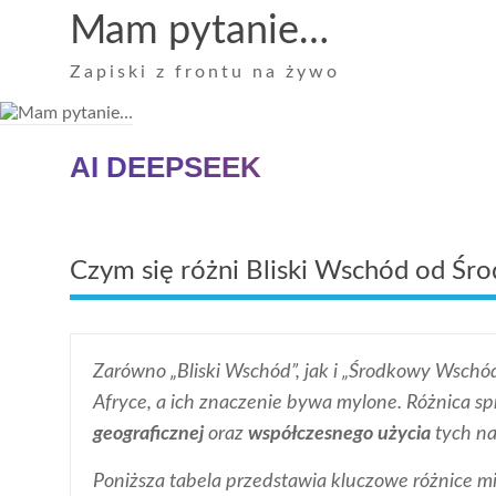
Skip
Mam pytanie…
to
content
Zapiski z frontu na żywo
AI DEEPSEEK
Czym się różni Bliski Wschód od Ś
Zarówno „Bliski Wschód”, jak i „Środkowy Wschó
Afryce, a ich znaczenie bywa mylone. Różnica s
geograficznej
oraz
współczesnego użycia
tych n
Poniższa tabela przedstawia kluczowe różnice mi