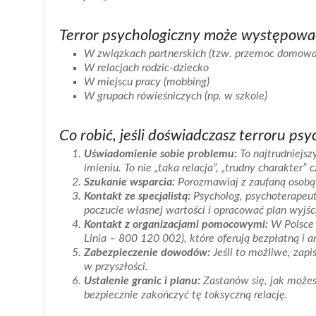
Terror psychologiczny może występować
W związkach partnerskich (tzw. przemoc domowa
W relacjach rodzic-dziecko
W miejscu pracy (mobbing)
W grupach rówieśniczych (np. w szkole)
Co robić, jeśli doświadczasz terroru ps
Uświadomienie sobie problemu:
To najtrudniejsz
imieniu. To nie „taka relacja”, „trudny charakter”
Szukanie wsparcia:
Porozmawiaj z zaufaną osobą –
Kontakt ze specjalistą:
Psycholog, psychoterapeu
poczucie własnej wartości i opracować plan wyjści
Kontakt z organizacjami pomocowymi:
W Polsce d
Linia – 800 120 002), które oferują bezpłatną i
Zabezpieczenie dowodów:
Jeśli to możliwe, zapi
w przyszłości.
Ustalenie granic i planu:
Zastanów się, jak możesz 
bezpiecznie zakończyć tę toksyczną relację.