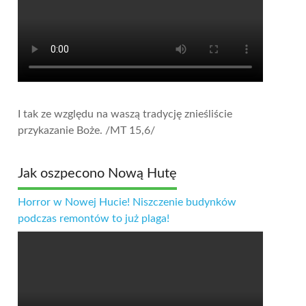
I tak ze względu na waszą tradycję znieśliście
przykazanie Boże.
/MT 15,6/
Jak oszpecono Nową Hutę
Horror w Nowej Hucie! Niszczenie budynków
podczas remontów to już plaga!