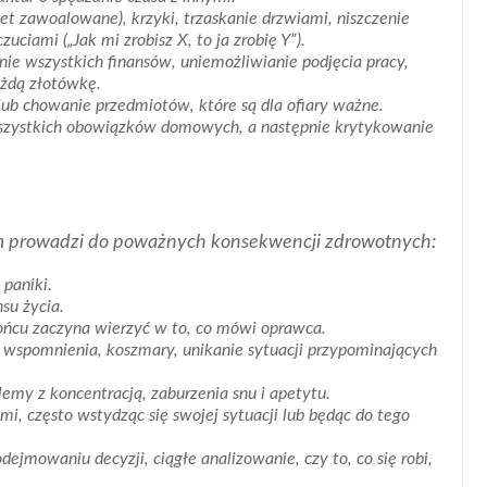
t zawoalowane), krzyki, trzaskanie drzwiami, niszczenie
iami („Jak mi zrobisz X, to ja zrobię Y”).
ie wszystkich finansów, uniemożliwianie podjęcia pracy,
ażdą złotówkę.
ub chowanie przedmiotów, które są dla ofiary ważne.
szystkich obowiązków domowych, a następnie krytykowanie
m prowadzi do poważnych konsekwencji zdrowotnych:
 paniki.
su życia.
ńcu zaczyna wierzyć w to, co mówi oprawca.
wspomnienia, koszmary, unikanie sytuacji przypominających
emy z koncentracją, zaburzenia snu i apetytu.
mi, często wstydząc się swojej sytuacji lub będąc do tego
ejmowaniu decyzji, ciągłe analizowanie, czy to, co się robi,