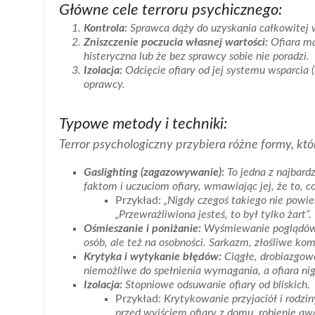
Główne cele terroru psychicznego:
Kontrola:
Sprawca dąży do uzyskania całkowitej 
Zniszczenie poczucia własnej wartości:
Ofiara ma 
histeryczna lub że bez sprawcy sobie nie poradzi.
Izolacja:
Odcięcie ofiary od jej systemu wsparcia (r
oprawcy.
Typowe metody i techniki:
Terror psychologiczny przybiera różne formy, kt
Gaslighting (zagazowywanie):
To jedna z najbard
faktom i uczuciom ofiary, wmawiając jej, że to, co 
Przykład:
„Nigdy czegoś takiego nie powie
„Przewrażliwiona jesteś, to był tylko żart”.
Ośmieszanie i poniżanie:
Wyśmiewanie poglądów, 
osób, ale też na osobności. Sarkazm, złośliwe kom
Krytyka i wytykanie błędów:
Ciągłe, drobiazgowe
niemożliwe do spełnienia wymagania, a ofiara nig
Izolacja:
Stopniowe odsuwanie ofiary od bliskich.
Przykład:
Krytykowanie przyjaciół i rodziny
przed wyjściem ofiary z domu, robienie aw