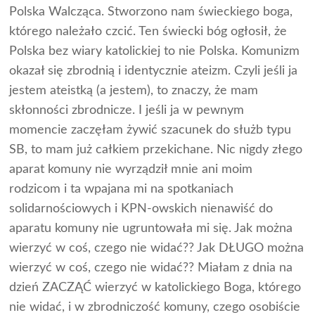
Polska Walcząca. Stworzono nam świeckiego boga,
którego należało czcić. Ten świecki bóg ogłosił, że
Polska bez wiary katolickiej to nie Polska. Komunizm
okazał się zbrodnią i identycznie ateizm. Czyli jeśli ja
jestem ateistką (a jestem), to znaczy, że mam
skłonności zbrodnicze. I jeśli ja w pewnym
momencie zaczęłam żywić szacunek do służb typu
SB, to mam już całkiem przekichane. Nic nigdy złego
aparat komuny nie wyrządził mnie ani moim
rodzicom i ta wpajana mi na spotkaniach
solidarnościowych i KPN-owskich nienawiść do
aparatu komuny nie ugruntowała mi się. Jak można
wierzyć w coś, czego nie widać?? Jak DŁUGO można
wierzyć w coś, czego nie widać?? Miałam z dnia na
dzień ZACZĄĆ wierzyć w katolickiego Boga, którego
nie widać, i w zbrodniczość komuny, czego osobiście