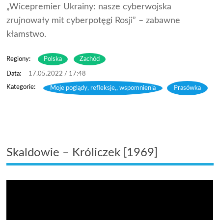
„Wicepremier Ukrainy: nasze cyberwojska
zrujnowały mit cyberpotęgi Rosji” – zabawne
kłamstwo.
Regiony:
Polska
Zachód
17.05.2022 / 17:48
Moje poglądy, refleksje,, wspomnienia
,
Prasówka
Skaldowie – Króliczek [1969]