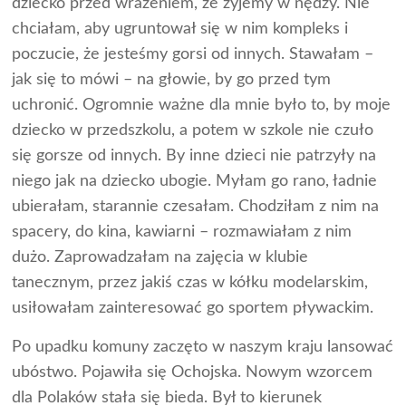
dziecko przed wrażeniem, że żyjemy w nędzy. Nie
chciałam, aby ugruntował się w nim kompleks i
poczucie, że jesteśmy gorsi od innych. Stawałam –
jak się to mówi – na głowie, by go przed tym
uchronić. Ogromnie ważne dla mnie było to, by moje
dziecko w przedszkolu, a potem w szkole nie czuło
się gorsze od innych. By inne dzieci nie patrzyły na
niego jak na dziecko ubogie. Myłam go rano, ładnie
ubierałam, starannie czesałam. Chodziłam z nim na
spacery, do kina, kawiarni – rozmawiałam z nim
dużo. Zaprowadzałam na zajęcia w klubie
tanecznym, przez jakiś czas w kółku modelarskim,
usiłowałam zainteresować go sportem pływackim.
Po upadku komuny zaczęto w naszym kraju lansować
ubóstwo. Pojawiła się Ochojska. Nowym wzorcem
dla Polaków stała się bieda. Był to kierunek