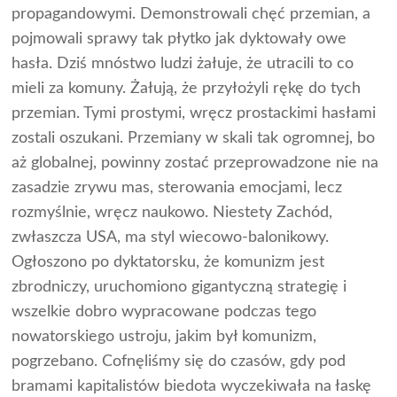
propagandowymi. Demonstrowali chęć przemian, a
pojmowali sprawy tak płytko jak dyktowały owe
hasła. Dziś mnóstwo ludzi żałuje, że utracili to co
mieli za komuny. Żałują, że przyłożyli rękę do tych
przemian. Tymi prostymi, wręcz prostackimi hasłami
zostali oszukani. Przemiany w skali tak ogromnej, bo
aż globalnej, powinny zostać przeprowadzone nie na
zasadzie zrywu mas, sterowania emocjami, lecz
rozmyślnie, wręcz naukowo. Niestety Zachód,
zwłaszcza USA, ma styl wiecowo-balonikowy.
Ogłoszono po dyktatorsku, że komunizm jest
zbrodniczy, uruchomiono gigantyczną strategię i
wszelkie dobro wypracowane podczas tego
nowatorskiego ustroju, jakim był komunizm,
pogrzebano. Cofnęliśmy się do czasów, gdy pod
bramami kapitalistów biedota wyczekiwała na łaskę