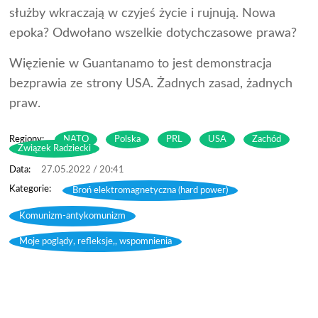
służby wkraczają w czyjeś życie i rujnują. Nowa
epoka? Odwołano wszelkie dotychczasowe prawa?
Więzienie w Guantanamo to jest demonstracja
bezprawia ze strony USA. Żadnych zasad, żadnych
praw.
Regiony:
NATO
Polska
PRL
USA
Zachód
Związek Radziecki
27.05.2022 / 20:41
Broń elektromagnetyczna (hard power)
,
Komunizm-antykomunizm
,
Moje poglądy, refleksje,, wspomnienia