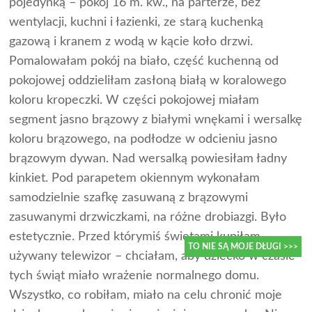
pojedynką – pokój 16 m. kw., na parterze, bez
wentylacji, kuchni i łazienki, ze starą kuchenką
gazową i kranem z wodą w kącie koło drzwi.
Pomalowałam pokój na biało, część kuchenną od
pokojowej oddzieliłam zasłoną białą w koralowego
koloru kropeczki. W części pokojowej miałam
segment jasno brązowy z białymi wnękami i wersalkę
koloru brązowego, na podłodze w odcieniu jasno
brązowym dywan. Nad wersalką powiesiłam ładny
kinkiet. Pod parapetem okiennym wykonałam
samodzielnie szafkę zasuwaną z brązowymi
zasuwanymi drzwiczkami, na różne drobiazgi. Było
estetycznie. Przed którymiś świętami kupiłam
używany telewizor – chciałam, aby dziecko w czasie
TO NIE SĄ MOJE DŁUGI >>>
tych świąt miało wrażenie normalnego domu.
Wszystko, co robiłam, miało na celu chronić moje