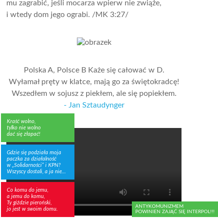
mu zagrabić, jeśli mocarza wpierw nie zwiąże,
i wtedy dom jego ograbi.
/MK 3:27/
Polska A, Polsce B Każe się całować w D.
Wyłamał pręty w klatce, mają go za świętokradcę!
Wszedłem w sojusz z piekłem, ale się popiekłem.
- Jan Sztaudynger
Kraść wolno,
tylko nie wolno
dać się złapać!
Gdzie się podziała moja
paczka za działalność
w „Solidarności” i KPN?
Wszyscy dostali, a ja nie…
Co komu do jemu,
a jemu do komu,
Ty giździe pieroński,
ANTYKOMUNIZMEM
jo jest w swoim domu.
POWINIEN ZAJĄĆ SIĘ INTERPOL!!!