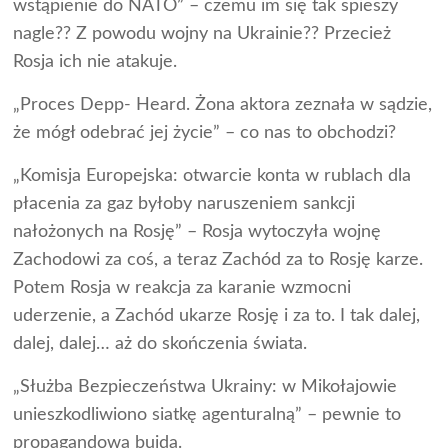
wstąpienie do NATO” – czemu im się tak spieszy
nagle?? Z powodu wojny na Ukrainie?? Przecież
Rosja ich nie atakuje.
„Proces Depp- Heard. Żona aktora zeznała w sądzie,
że mógł odebrać jej życie” – co nas to obchodzi?
„Komisja Europejska: otwarcie konta w rublach dla
płacenia za gaz byłoby naruszeniem sankcji
nałożonych na Rosję” – Rosja wytoczyła wojnę
Zachodowi za coś, a teraz Zachód za to Rosję karze.
Potem Rosja w reakcja za karanie wzmocni
uderzenie, a Zachód ukarze Rosję i za to. I tak dalej,
dalej, dalej… aż do skończenia świata.
„Służba Bezpieczeństwa Ukrainy: w Mikołajowie
unieszkodliwiono siatkę agenturalną” – pewnie to
propagandowa bujda.