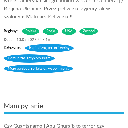
wobec amerykańskiego punktu widzenia na operację
Rosji na Ukrainie. Przez pół wieku żyjemy jak w
szalonym Matrixie. Pół wieku!!
Regiony:
Polska
Rosja
USA
Zachód
13.05.2022 / 17:16
Kapitalizm, terror i wojny
,
Komunizm-antykomunizm
,
Moje poglądy, refleksje,, wspomnienia
Mam pytanie
Czy Guantanamo i Abu Ghurajb to terror czy