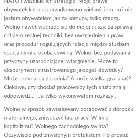
NATO i wszelkie ich strategie. Moje prawa
obywatelskie podporządkowano wielkościom. Już nie
jestem obywatelem jak za komuny, tylko rzeczą.
Wolno nawet wedrzeć się do mojej duszy, za sprawą
całkiem realnej techniki, bez uwzględnienia praw
oraz procedur regulujących relacje między służbami
specjalnymi a osobą cywilną. Wolno, bez podawania
przyczyny uzasadniającej wtargnięcie. Może to
eksperyment sfrustrowanego jakiegoś dowódcy?
Może ordynarna zbrodnia? A może wielka gra jakaś?
Ciekawe, czy chociaż pracownicy tych służb znają
odpowiedź… „Ja tylko wykonywałem rozkazy”.
Wolno w sposób zawoalowany obrabować z dorobku
materialnego, zniweczyć lata pracy. W imię
kapitalizmu? Wolnego zachodniego świata?
Oczywiście pod zmyślonym pretekstem. Po prostu: