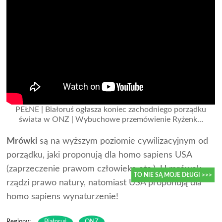
PEŁNE | Białoruś ogłasza koniec zachodniego porządku
świata w ONZ | Wybuchowe przemówienie Ryżenk…
Mrówki
są na wyższym poziomie cywilizacyjnym od
porządku, jaki proponują dla homo sapiens USA
(zaprzeczenie prawom człowieka etc.). U mrówek
rządzi prawo natury, natomiast USA proponują dla
TO NIE SĄ MOJE DŁUGI >>>
homo sapiens wynaturzenie!
Regiony:
Białoruś
ONZ