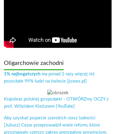
Oligarchowie zachodni
1% najbogatszych
ma ponad 2 razy więcej niż
pozostałe 99% ludzi na świecie [jowes.pl]
Krajobraz polskiej gospodarki - OTWÓRZmy OCZY z
prof. Witoldem Kieżunem [YouTube]
Aby uzyskać poparcie szerokich rzesz ludności
[Juliusz] Cezar przeprowadził wiele reform, które
przyznawały szerszy zakres prerogatyw prowincjom.