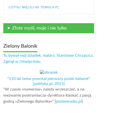
CZYTAJ WIĘCEJ NA TSWISLA.PL
Złote myśli, moje i nie tylko
Zielony Balonik
Tu bywał mój dziadek, malarz, Stanisław Chrząszcz.
Zginął w Oświęcimiu.
"110 lat temu powstał pierwszy polski kabaret"
[polityka.pl, 2015]
"W czasie »numerów« należy wrzeszczeć, a na
wezwanie poskramiacza-dyrektora klaskać z pasją
godną »Zielonego Balonika«" [
polskieradio.pl
]