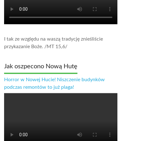
I tak ze względu na waszą tradycję znieśliście
przykazanie Boże.
/MT 15,6/
Jak oszpecono Nową Hutę
Horror w Nowej Hucie! Niszczenie budynków
podczas remontów to już plaga!