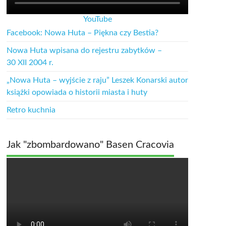
YouTube
Facebook: Nowa Huta – Piękna czy Bestia?
Nowa Huta wpisana do rejestru zabytków –
30 XII 2004 r.
„Nowa Huta – wyjście z raju” Leszek Konarski autor
książki opowiada o historii miasta i huty
Retro kuchnia
Jak "zbombardowano" Basen Cracovia