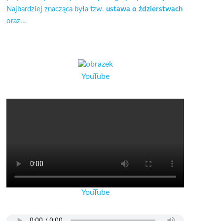
Najbardziej znacząca była tzw.
ustawa o ździerstwach
oraz...
YouTube
YouTube