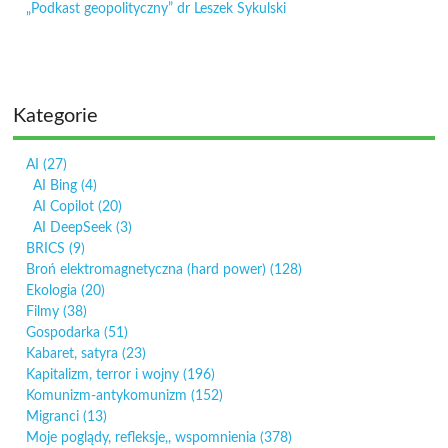
„Podkast geopolityczny” dr Leszek Sykulski
Kategorie
AI
(27)
AI Bing
(4)
AI Copilot
(20)
AI DeepSeek
(3)
BRICS
(9)
Broń elektromagnetyczna (hard power)
(128)
Ekologia
(20)
Filmy
(38)
Gospodarka
(51)
Kabaret, satyra
(23)
Kapitalizm, terror i wojny
(196)
Komunizm-antykomunizm
(152)
Migranci
(13)
Moje poglądy, refleksje,, wspomnienia
(378)