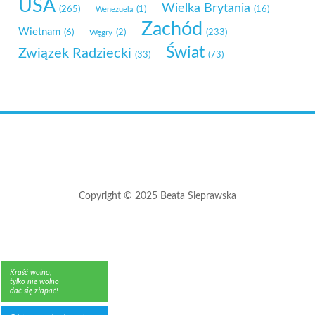
USA
Wielka Brytania
(265)
(1)
(16)
Wenezuela
Zachód
Wietnam
(6)
Węgry
(2)
(233)
Świat
Związek Radziecki
(33)
(73)
Copyright © 2025 Beata Sieprawska
Kraść wolno,
tylko nie wolno
dać się złapać!