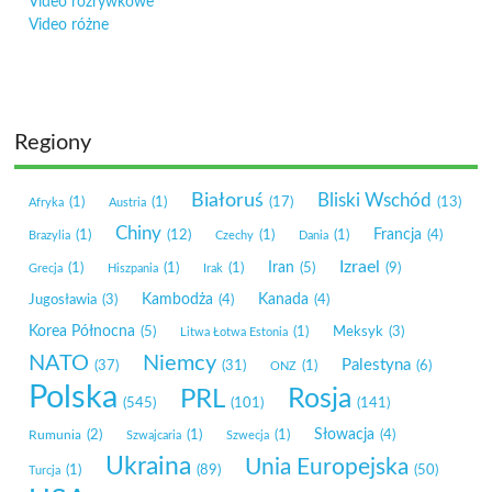
Video rozrywkowe
Video różne
Regiony
Białoruś
Bliski Wschód
(1)
(1)
(17)
(13)
Afryka
Austria
Chiny
Francja
(1)
(12)
(1)
(1)
(4)
Brazylia
Czechy
Dania
Izrael
Iran
(1)
(1)
(1)
(5)
(9)
Grecja
Hiszpania
Irak
Kambodża
Kanada
Jugosławia
(3)
(4)
(4)
Korea Północna
(5)
(1)
Meksyk
(3)
Litwa Łotwa Estonia
NATO
Niemcy
Palestyna
(37)
(31)
(1)
(6)
ONZ
Polska
Rosja
PRL
(545)
(101)
(141)
Słowacja
Rumunia
(2)
(1)
(1)
(4)
Szwajcaria
Szwecja
Ukraina
Unia Europejska
(1)
(89)
(50)
Turcja