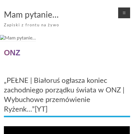
Skip
to
Me
Mam pytanie…
content
Zapiski z frontu na żywo
ONZ
„PEŁNE | Białoruś ogłasza koniec
zachodniego porządku świata w ONZ |
Wybuchowe przemówienie
Ryżenk…”[YT]