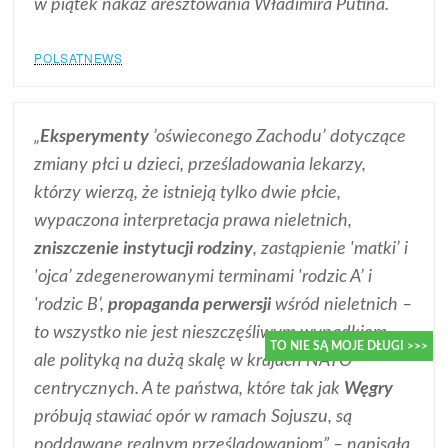
w piątek nakaz aresztowania Władimira Putina.
POLSATNEWS
„
Eksperymenty
’oświeconego Zachodu’ dotyczące
zmiany płci u dzieci, prześladowania lekarzy,
którzy wierzą, że istnieją tylko dwie płcie,
wypaczona interpretacja prawa nieletnich,
zniszczenie instytucji rodziny
, zastąpienie 'matki’ i
'ojca’ zdegenerowanymi terminami 'rodzic A’ i
'rodzic B’,
propaganda perwersji
wśród nieletnich –
to wszystko nie jest nieszczęśliwym wypadkiem,
ale polityką na dużą skalę w krajach NATO-
TO NIE SĄ MOJE DŁUGI >>>
centrycznych. A te państwa, które tak jak
Węgry
próbują stawiać opór w ramach Sojuszu, są
poddawane realnym prześladowaniom” – napisała