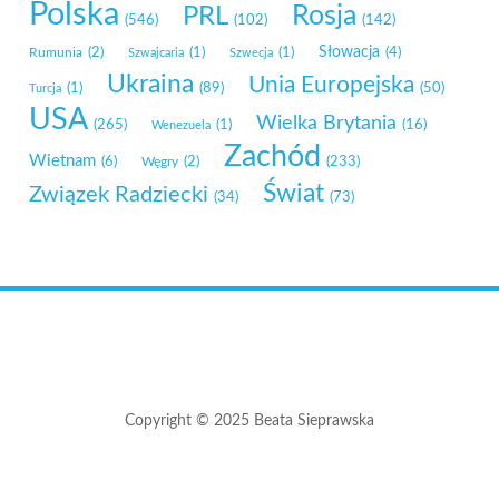
Polska
Rosja
PRL
(546)
(102)
(142)
Słowacja
Rumunia
(2)
(1)
(1)
(4)
Szwajcaria
Szwecja
Ukraina
Unia Europejska
(1)
(89)
(50)
Turcja
USA
Wielka Brytania
(265)
(1)
(16)
Wenezuela
Zachód
Wietnam
(6)
Węgry
(2)
(233)
Świat
Związek Radziecki
(34)
(73)
Copyright © 2025 Beata Sieprawska