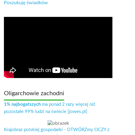
Poszukuję świadków
Oligarchowie zachodni
1% najbogatszych
ma ponad 2 razy więcej niż
pozostałe 99% ludzi na świecie [jowes.pl]
Krajobraz polskiej gospodarki - OTWÓRZmy OCZY z