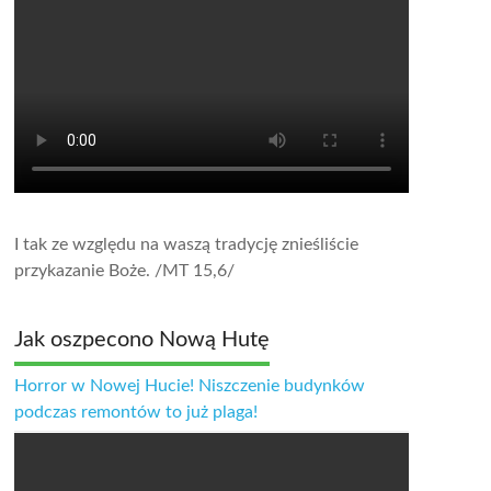
I tak ze względu na waszą tradycję znieśliście
przykazanie Boże.
/MT 15,6/
Jak oszpecono Nową Hutę
Horror w Nowej Hucie! Niszczenie budynków
podczas remontów to już plaga!