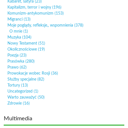
Kabaret, satyra
(23)
Kapitalizm, terror i wojny
(196)
Komunizm-antykomunizm
(153)
Migranci
(13)
Moje poglądy, refleksje,, wspomnienia
(378)
O mnie
(1)
Muzyka
(104)
Nowy Testament
(51)
Okolicznościowe
(19)
Poezja
(23)
Prasówka
(280)
Prawo
(62)
Prowokacje wobec Rosji
(36)
Służby specjalne
(82)
Tortury
(13)
Uncategorized
(1)
Warto zauważyć
(50)
Zdrowie
(16)
Multimedia