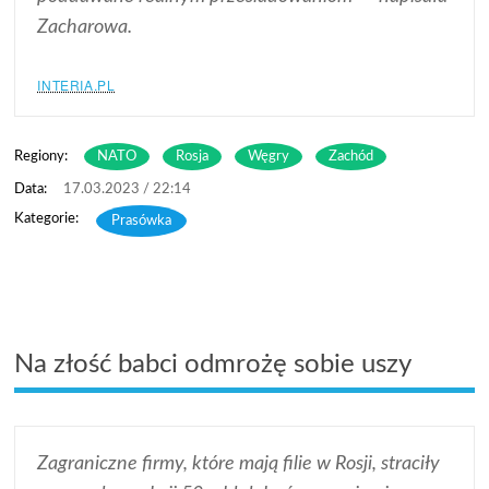
Zacharowa.
INTERIA.PL
Regiony:
NATO
Rosja
Węgry
Zachód
17.03.2023 / 22:14
Prasówka
Na złość babci odmrożę sobie uszy
Zagraniczne firmy, które mają filie w Rosji, straciły