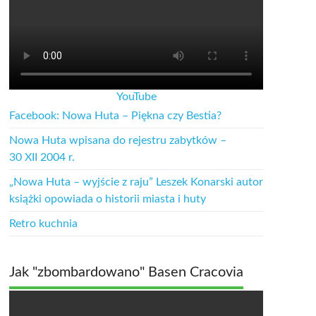
YouTube
Facebook: Nowa Huta – Piękna czy Bestia?
Nowa Huta wpisana do rejestru zabytków –
30 XII 2004 r.
„Nowa Huta – wyjście z raju” Leszek Konarski autor
książki opowiada o historii miasta i huty
Retro kuchnia
Jak "zbombardowano" Basen Cracovia