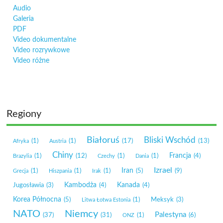
Audio
Galeria
PDF
Video dokumentalne
Video rozrywkowe
Video różne
Regiony
Białoruś
Bliski Wschód
(1)
(1)
(17)
(13)
Afryka
Austria
Chiny
Francja
(1)
(12)
(1)
(1)
(4)
Brazylia
Czechy
Dania
Izrael
Iran
(1)
(1)
(1)
(5)
(9)
Grecja
Hiszpania
Irak
Kambodża
Kanada
Jugosławia
(3)
(4)
(4)
Korea Północna
(5)
(1)
Meksyk
(3)
Litwa Łotwa Estonia
NATO
Niemcy
Palestyna
(37)
(31)
(1)
(6)
ONZ