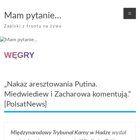
Skip
to
Me
Mam pytanie…
content
Zapiski z frontu na żywo
WĘGRY
„Nakaz aresztowania Putina.
Miedwiediew i Zacharowa komentują.”
[PolsatNews]
Międzynarodowy Trybunał Karny w Hadze
wydał