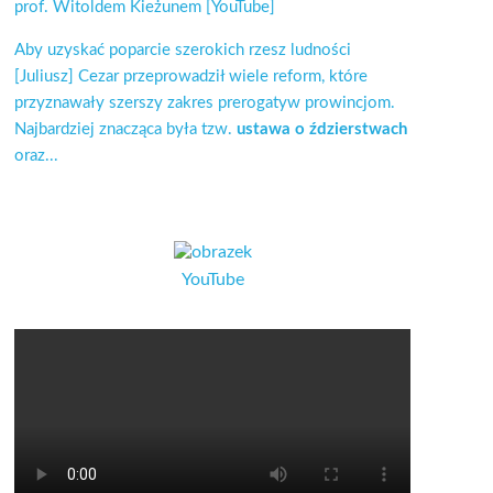
prof. Witoldem Kieżunem [YouTube]
Aby uzyskać poparcie szerokich rzesz ludności
[Juliusz] Cezar przeprowadził wiele reform, które
przyznawały szerszy zakres prerogatyw prowincjom.
Najbardziej znacząca była tzw.
ustawa o ździerstwach
oraz...
YouTube