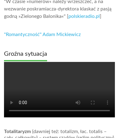
"W czasie »numerów« należy wrzeszczeć, a na
wezwanie poskramiacza-dyrektora klaskać z pasją
godną »Zielonego Balonika«" [
polskieradio.pl
]
"Romantyczność" Adam Mickiewicz
Groźna sytuacja
Totalitaryzm
(dawniej też: totalizm, łac. totalis –
cały, całkowity) – system rządów (reżim polityczny)