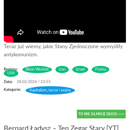
Teraz już wiemy, jakie Stany Zjednoczone wymyśliły
antykomunizm.
Regiony:
Bliski Wschód
Iran
Izrael
Polska
USA
28.02.2026 / 22:55
Kapitalizm, terror i wojny
TO NIE SĄ MOJE DŁUGI >>>
Bernard Ładysz – Ten Zegar Stary [YT]