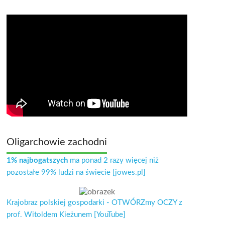
Oligarchowie zachodni
1% najbogatszych
ma ponad 2 razy więcej niż
pozostałe 99% ludzi na świecie [jowes.pl]
Krajobraz polskiej gospodarki - OTWÓRZmy OCZY z
prof. Witoldem Kieżunem [YouTube]