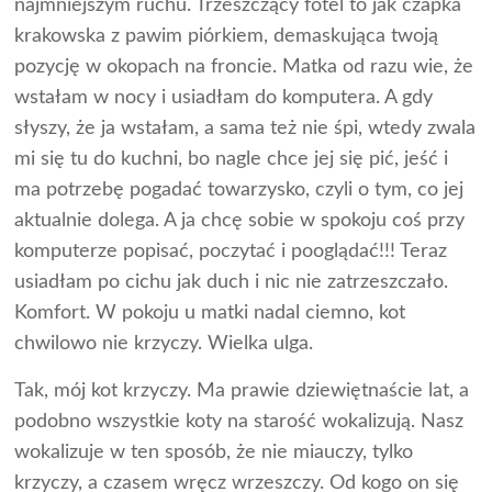
najmniejszym ruchu. Trzeszczący fotel to jak czapka
krakowska z pawim piórkiem, demaskująca twoją
pozycję w okopach na froncie. Matka od razu wie, że
wstałam w nocy i usiadłam do komputera. A gdy
słyszy, że ja wstałam, a sama też nie śpi, wtedy zwala
mi się tu do kuchni, bo nagle chce jej się pić, jeść i
ma potrzebę pogadać towarzysko, czyli o tym, co jej
aktualnie dolega. A ja chcę sobie w spokoju coś przy
komputerze popisać, poczytać i pooglądać!!! Teraz
usiadłam po cichu jak duch i nic nie zatrzeszczało.
Komfort. W pokoju u matki nadal ciemno, kot
chwilowo nie krzyczy. Wielka ulga.
Tak, mój kot krzyczy. Ma prawie dziewiętnaście lat, a
podobno wszystkie koty na starość wokalizują. Nasz
wokalizuje w ten sposób, że nie miauczy, tylko
krzyczy, a czasem wręcz wrzeszczy. Od kogo on się