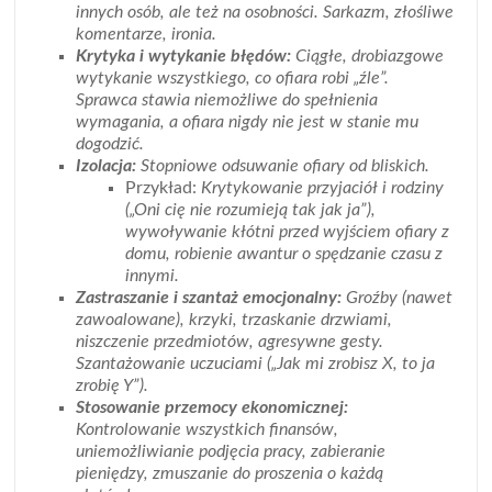
innych osób, ale też na osobności. Sarkazm, złośliwe
komentarze, ironia.
Krytyka i wytykanie błędów:
Ciągłe, drobiazgowe
wytykanie wszystkiego, co ofiara robi „źle”.
Sprawca stawia niemożliwe do spełnienia
wymagania, a ofiara nigdy nie jest w stanie mu
dogodzić.
Izolacja:
Stopniowe odsuwanie ofiary od bliskich.
Przykład:
Krytykowanie przyjaciół i rodziny
(„Oni cię nie rozumieją tak jak ja”),
wywoływanie kłótni przed wyjściem ofiary z
domu, robienie awantur o spędzanie czasu z
innymi.
Zastraszanie i szantaż emocjonalny:
Groźby (nawet
zawoalowane), krzyki, trzaskanie drzwiami,
niszczenie przedmiotów, agresywne gesty.
Szantażowanie uczuciami („Jak mi zrobisz X, to ja
zrobię Y”).
Stosowanie przemocy ekonomicznej:
Kontrolowanie wszystkich finansów,
uniemożliwianie podjęcia pracy, zabieranie
pieniędzy, zmuszanie do proszenia o każdą