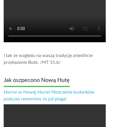
I tak ze względu na waszą tradycję znieśliście
przykazanie Boże.
/MT 15,6/
Jak oszpecono Nową Hutę
Horror w Nowej Hucie! Niszczenie budynków
podczas remontów to już plaga!