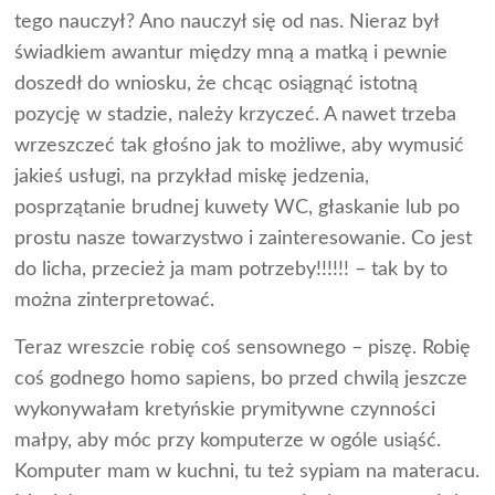
tego nauczył? Ano nauczył się od nas. Nieraz był
świadkiem awantur między mną a matką i pewnie
doszedł do wniosku, że chcąc osiągnąć istotną
pozycję w stadzie, należy krzyczeć. A nawet trzeba
wrzeszczeć tak głośno jak to możliwe, aby wymusić
jakieś usługi, na przykład miskę jedzenia,
posprzątanie brudnej kuwety WC, głaskanie lub po
prostu nasze towarzystwo i zainteresowanie. Co jest
do licha, przecież ja mam potrzeby!!!!!! – tak by to
można zinterpretować.
Teraz wreszcie robię coś sensownego – piszę. Robię
coś godnego homo sapiens, bo przed chwilą jeszcze
wykonywałam kretyńskie prymitywne czynności
małpy, aby móc przy komputerze w ogóle usiąść.
Komputer mam w kuchni, tu też sypiam na materacu.