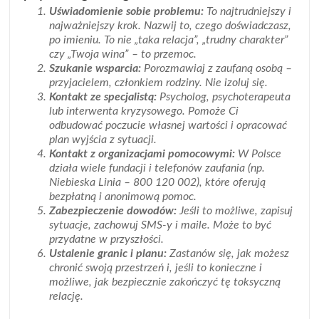
Uświadomienie sobie problemu:
To najtrudniejszy i
najważniejszy krok. Nazwij to, czego doświadczasz,
po imieniu. To nie „taka relacja”, „trudny charakter”
czy „Twoja wina” – to przemoc.
Szukanie wsparcia:
Porozmawiaj z zaufaną osobą –
przyjacielem, członkiem rodziny. Nie izoluj się.
Kontakt ze specjalistą:
Psycholog, psychoterapeuta
lub interwenta kryzysowego. Pomoże Ci
odbudować poczucie własnej wartości i opracować
plan wyjścia z sytuacji.
Kontakt z organizacjami pomocowymi:
W Polsce
działa wiele fundacji i telefonów zaufania (np.
Niebieska Linia – 800 120 002), które oferują
bezpłatną i anonimową pomoc.
Zabezpieczenie dowodów:
Jeśli to możliwe, zapisuj
sytuacje, zachowuj SMS-y i maile. Może to być
przydatne w przyszłości.
Ustalenie granic i planu:
Zastanów się, jak możesz
chronić swoją przestrzeń i, jeśli to konieczne i
możliwe, jak bezpiecznie zakończyć tę toksyczną
relację.