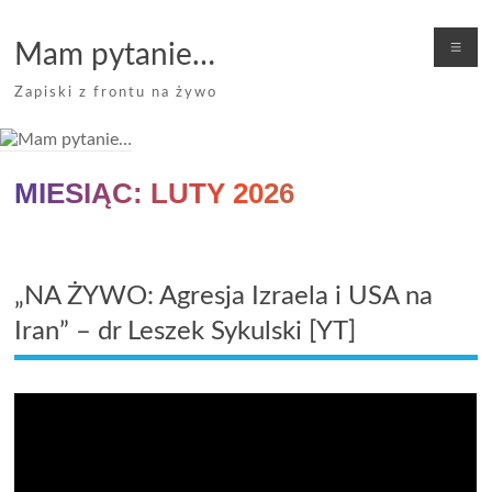
Skip
to
Me
Mam pytanie…
content
Zapiski z frontu na żywo
MIESIĄC:
LUTY 2026
„NA ŻYWO: Agresja Izraela i USA na
Iran” – dr Leszek Sykulski [YT]