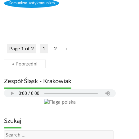
Komunizm-antykomunizm
Page 1 of 2
1
2
»
« Poprzedni
Zespół Śląsk - Krakowiak
Szukaj