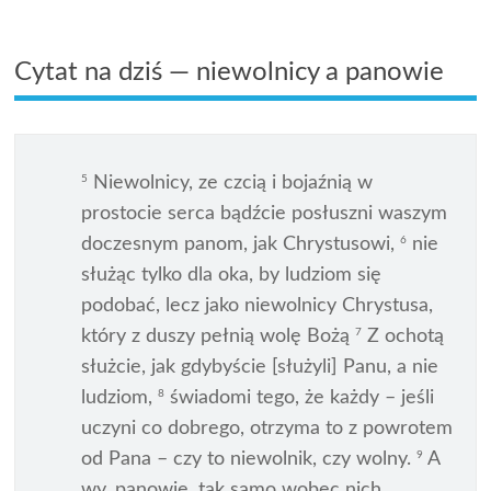
Cytat na dziś — niewolnicy a panowie
Niewolnicy, ze czcią i bojaźnią w
5
prostocie serca bądźcie posłuszni waszym
doczesnym panom, jak Chrystusowi,
nie
6
służąc tylko dla oka, by ludziom się
podobać, lecz jako niewolnicy Chrystusa,
który z duszy pełnią wolę Bożą
Z ochotą
7
służcie, jak gdybyście [służyli] Panu, a nie
ludziom,
świadomi tego, że każdy – jeśli
8
uczyni co dobrego, otrzyma to z powrotem
od Pana – czy to niewolnik, czy wolny.
A
9
wy, panowie, tak samo wobec nich