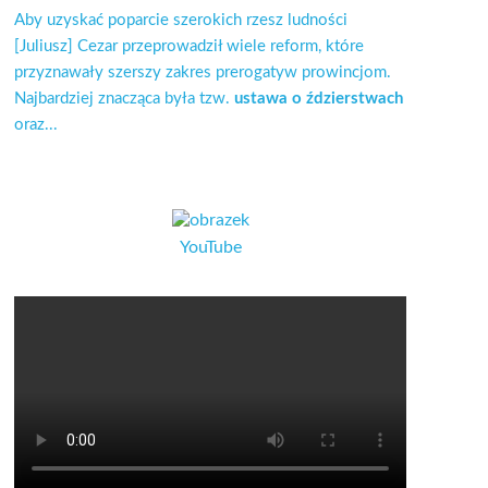
Aby uzyskać poparcie szerokich rzesz ludności
[Juliusz] Cezar przeprowadził wiele reform, które
przyznawały szerszy zakres prerogatyw prowincjom.
Najbardziej znacząca była tzw.
ustawa o ździerstwach
oraz...
YouTube