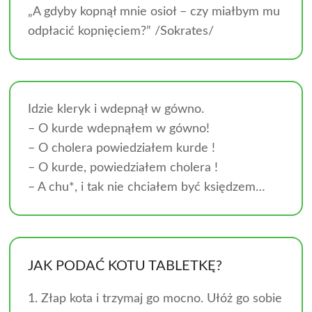
„A gdyby kopnął mnie osioł – czy miałbym mu
odpłacić kopnięciem?” /Sokrates/
Idzie kleryk i wdepnął w gówno.
– O kurde wdepnąłem w gówno!
– O cholera powiedziałem kurde !
– O kurde, powiedziałem cholera !
– A chu*, i tak nie chciałem być księdzem…
JAK PODAĆ KOTU TABLETKĘ?
1. Złap kota i trzymaj go mocno. Ułóż go sobie