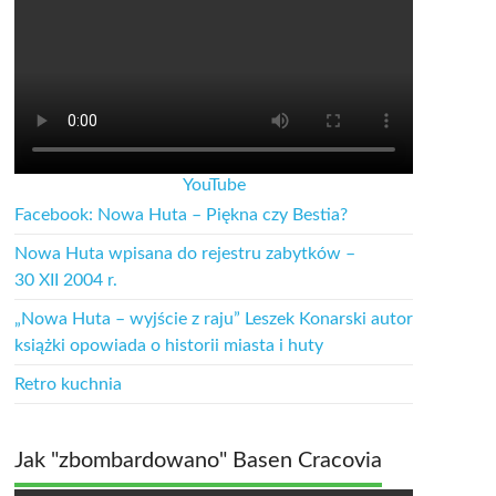
YouTube
Facebook: Nowa Huta – Piękna czy Bestia?
Nowa Huta wpisana do rejestru zabytków –
30 XII 2004 r.
„Nowa Huta – wyjście z raju” Leszek Konarski autor
książki opowiada o historii miasta i huty
Retro kuchnia
Jak "zbombardowano" Basen Cracovia