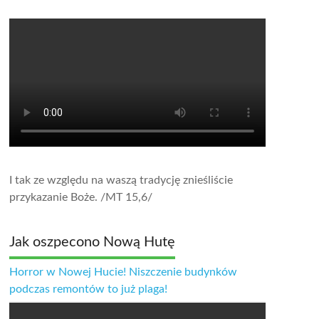
I tak ze względu na waszą tradycję znieśliście
przykazanie Boże.
/MT 15,6/
Jak oszpecono Nową Hutę
Horror w Nowej Hucie! Niszczenie budynków
podczas remontów to już plaga!