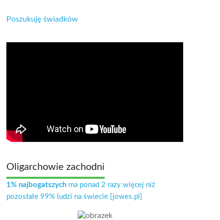
Poszukuję świadków
Oligarchowie zachodni
1% najbogatszych
ma ponad 2 razy więcej niż
pozostałe 99% ludzi na świecie [jowes.pl]