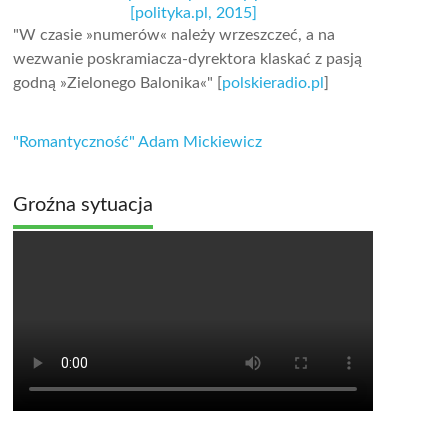
[polityka.pl, 2015]
"W czasie »numerów« należy wrzeszczeć, a na
wezwanie poskramiacza-dyrektora klaskać z pasją
godną »Zielonego Balonika«" [
polskieradio.pl
]
"Romantyczność" Adam Mickiewicz
Groźna sytuacja