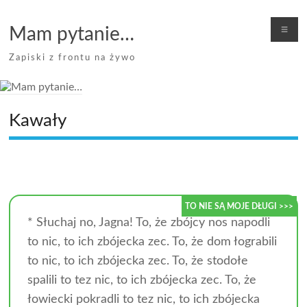
Skip
to
Me
Mam pytanie…
content
Zapiski z frontu na żywo
Kawały
* Słuchaj no, Jagna! To, że zbójcy nos napodli
TO NIE SĄ MOJE DŁUGI >>>
to nic, to ich zbójecka zec. To, że dom łograbili
to nic, to ich zbójecka zec. To, że stodołe
spalili to tez nic, to ich zbójecka zec. To, że
łowiecki pokradli to tez nic, to ich zbójecka