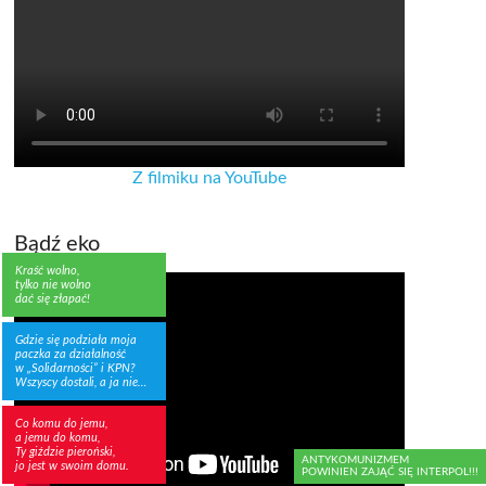
Z filmiku na YouTube
Bądź eko
Kraść wolno,
tylko nie wolno
dać się złapać!
Gdzie się podziała moja
paczka za działalność
w „Solidarności” i KPN?
Wszyscy dostali, a ja nie…
Co komu do jemu,
a jemu do komu,
Ty giździe pieroński,
ANTYKOMUNIZMEM
jo jest w swoim domu.
POWINIEN ZAJĄĆ SIĘ INTERPOL!!!