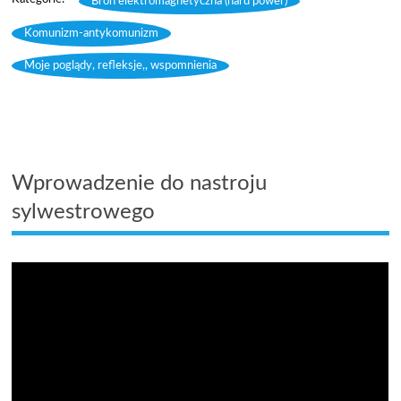
Broń elektromagnetyczna (hard power)
,
Komunizm-antykomunizm
,
Moje poglądy, refleksje,, wspomnienia
Wprowadzenie do nastroju
sylwestrowego