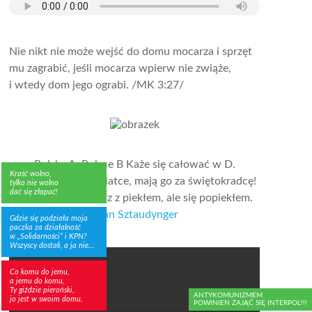
Nie nikt nie może wejść do domu mocarza i sprzęt
mu zagrabić, jeśli mocarza wpierw nie zwiąże,
i wtedy dom jego ograbi.
/MK 3:27/
Polska A, Polsce B Każe się całować w D.
Kraść wolno,
Wyłamał pręty w klatce, mają go za świętokradcę!
tylko nie wolno
dać się złapać!
Wszedłem w sojusz z piekłem, ale się popiekłem.
- Jan Sztaudynger
Gdzie się podziała moja
paczka za działalność
w „Solidarności” i KPN?
Wszyscy dostali, a ja nie…
Co komu do jemu,
a jemu do komu,
Ty giździe pieroński,
ANTYKOMUNIZMEM
jo jest w swoim domu.
POWINIEN ZAJĄĆ SIĘ INTERPOL!!!