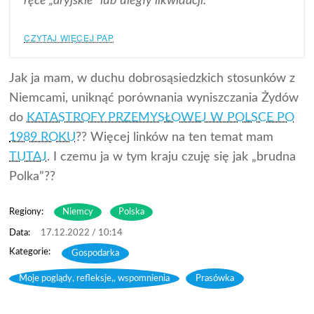
ręce „aryjskie” lub uległy likwidacji.
CZYTAJ WIĘCEJ PAP
Jak ja mam, w duchu dobrosąsiedzkich stosunków z
Niemcami, uniknąć porównania wyniszczania Żydów
do
KATASTROFY PRZEMYSŁOWEJ W POLSCE PO
1989 ROKU
?? Więcej linków na ten temat mam
TUTAJ
. I czemu ja w tym kraju czuję się jak „brudna
Polka”??
Regiony:
Niemcy
Polska
17.12.2022 / 10:14
Gospodarka
,
Moje poglądy, refleksje,, wspomnienia
,
Prasówka