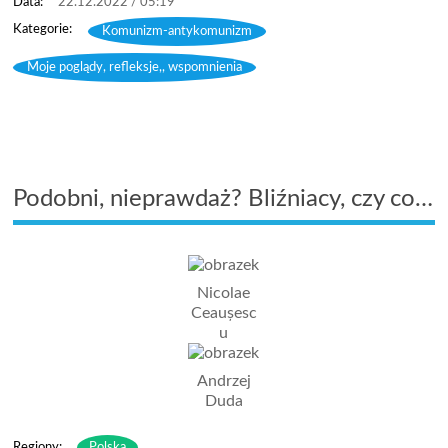
22.12.2022 / 05:19
Komunizm-antykomunizm
,
Moje poglądy, refleksje,, wspomnienia
Podobni, nieprawdaż? Bliźniacy, czy co…
Nicolae
Ceaușesc
u
Andrzej
Duda
Regiony:
Polska