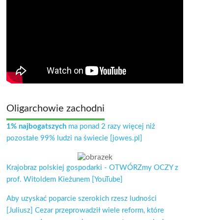
Oligarchowie zachodni
1% najbogatszych
ma ponad 2 razy więcej niż
pozostałe 99% ludzi na świecie [jowes.pl]
Krajobraz polskiej gospodarki - OTWÓRZmy OCZY z
prof. Witoldem Kieżunem [YouTube]
Aby uzyskać poparcie szerokich rzesz ludności
[Juliusz] Cezar przeprowadził wiele reform, które