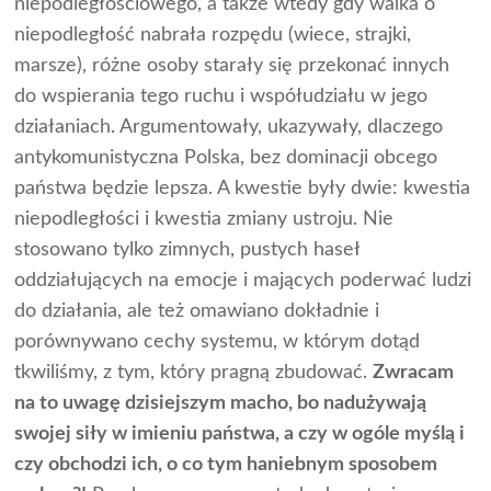
niepodległościowego, a także wtedy gdy walka o
niepodległość nabrała rozpędu (wiece, strajki,
marsze), różne osoby starały się przekonać innych
do wspierania tego ruchu i współudziału w jego
działaniach. Argumentowały, ukazywały, dlaczego
antykomunistyczna Polska, bez dominacji obcego
państwa będzie lepsza. A kwestie były dwie: kwestia
niepodległości i kwestia zmiany ustroju. Nie
stosowano tylko zimnych, pustych haseł
oddziałujących na emocje i mających poderwać ludzi
do działania, ale też omawiano dokładnie i
porównywano cechy systemu, w którym dotąd
tkwiliśmy, z tym, który pragną zbudować.
Zwracam
na to uwagę dzisiejszym macho, bo nadużywają
swojej siły w imieniu państwa, a czy w ogóle myślą i
czy obchodzi ich, o co tym haniebnym sposobem