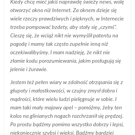
Kiedy chcę mieć jakiś naprawdę świeży news, wolę
otworzyć okno niż Internet. Za oknem dzieje się
wiele rzeczy prawdziwych i pięknych, w Internecie
trzeba pompować bzdety, aby stały się „czymś”.
Cieszę się, że wciąż nikt nie wymyślił patentu na
pogodę i mamy tak często zupełnie inną niż
oczekiwalibyśmy. I mam nadzieję, że nikt nie
złamie kodu porozumiewania, jakim posługują się
jelenie i żurawie.
Jestem też pełen wiary w zdolność otrząsania się z
głupoty i małostkowości, w czujny zmysł dobra i
mądrości, które wielu ludzi pielęgnuje w sobie. I
mam taki mały majowy apel – pomóżmy, żeby ten
kolos na glinianych nogach rozchrzanił się prędzej.
Po prostu bądźmy pomimo wszystko dobrzy i lepsi,
niekoniecznie szybsi i więksi. Bądźmy bardziej