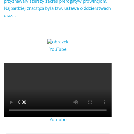
przyznawały szerszy zakres prerogatyw prowincjom.
Najbardziej znacząca była tzw.
ustawa o ździerstwach
oraz...
YouTube
YouTube