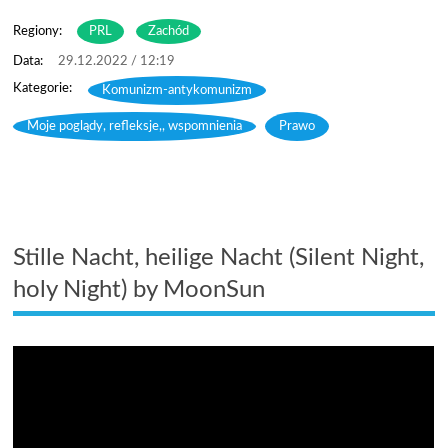
Regiony:
PRL
Zachód
29.12.2022 / 12:19
Komunizm-antykomunizm
,
Moje poglądy, refleksje,, wspomnienia
,
Prawo
Stille Nacht, heilige Nacht (Silent Night,
holy Night) by MoonSun