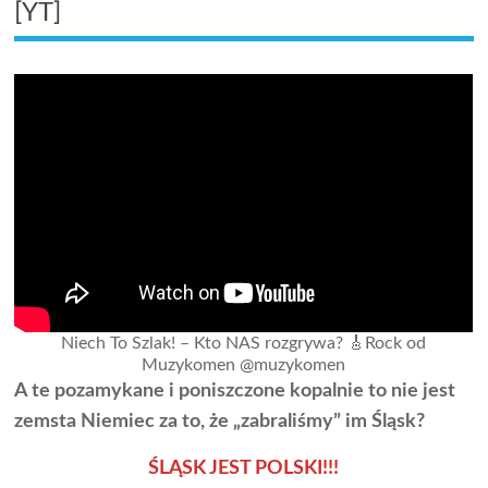
[YT]
Niech To Szlak! – Kto NAS rozgrywa? 🎸Rock od
Muzykomen @muzykomen
A te pozamykane i poniszczone kopalnie to nie jest
zemsta Niemiec za to, że „zabraliśmy” im Śląsk?
ŚLĄSK JEST POLSKI!!!