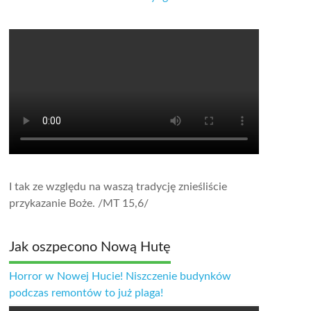
I tak ze względu na waszą tradycję znieśliście
przykazanie Boże.
/MT 15,6/
Jak oszpecono Nową Hutę
Horror w Nowej Hucie! Niszczenie budynków
podczas remontów to już plaga!