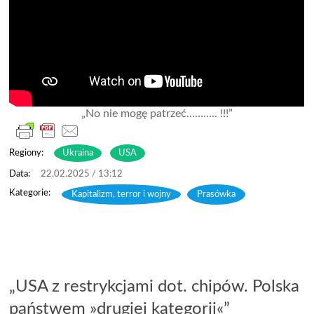
„No nie mogę patrzeć……….. !!!”
Regiony:
Ukraina
USA
22.02.2025 / 13:12
Kapitalizm, terror i wojny
,
Prasówka
„USA z restrykcjami dot. chipów. Polska
państwem »drugiej kategorii«”