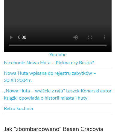
YouTube
Facebook: Nowa Huta – Piękna czy Bestia?
Nowa Huta wpisana do rejestru zabytków –
30 XII 2004 r.
„Nowa Huta – wyjście z raju” Leszek Konarski autor
książki opowiada o historii miasta i huty
Retro kuchnia
Jak "zbombardowano" Basen Cracovia