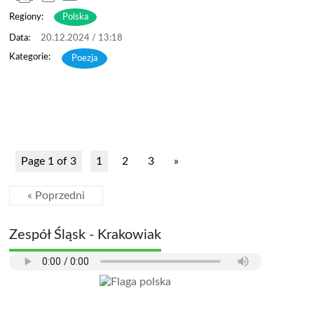
Regiony:
Polska
20.12.2024 / 13:18
Poezja
Page 1 of 3
1
2
3
»
« Poprzedni
Zespół Śląsk - Krakowiak