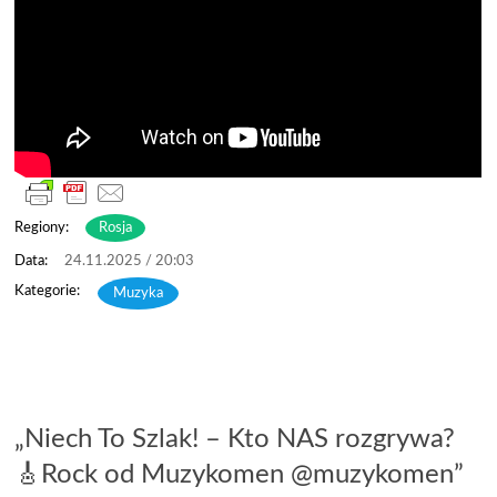
Regiony:
Rosja
24.11.2025 / 20:03
Muzyka
„Niech To Szlak! – Kto NAS rozgrywa?
🎸Rock od Muzykomen @muzykomen”