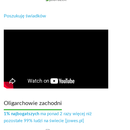
Poszukuję świadków
Oligarchowie zachodni
1% najbogatszych
ma ponad 2 razy więcej niż
pozostałe 99% ludzi na świecie [jowes.pl]