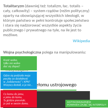
Totalitaryzm
(dawniej też: totalizm, łac. totalis –
cały, całkowity) – system rządów (reżim polityczny)
oparty na obowiązującej wszystkich ideologii, w
którym państwo w pełni kontroluje społeczeństwo
i stara się nadzorować wszystkie aspekty życia
publicznego i prywatnego na tyle, na ile jest to
możliwe.
Wikipedia
Wojna psychologiczna
polega na manipulowaniu:
- lękami
Kraść wolno,
- sumieniem
tylko nie wolno
dać się złapać!
- motywacjami
Gdzie się podziała moja
paczka za działalność
w „Solidarności” i KPN?
Z archiwum przełomu ustrojowego
Wszyscy dostali, a ja nie…
Co komu do jemu,
a jemu do komu,
Ty giździe pieroński,
ANTYKOMUNIZMEM
jo jest w swoim domu.
POWINIEN ZAJĄĆ SIĘ INTERPOL!!!