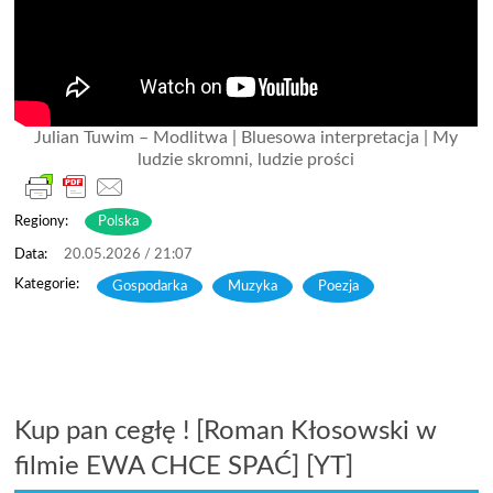
Julian Tuwim – Modlitwa | Bluesowa interpretacja | My
ludzie skromni, ludzie prości
Regiony:
Polska
20.05.2026 / 21:07
Gospodarka
,
Muzyka
,
Poezja
Kup pan cegłę ! [Roman Kłosowski w
filmie EWA CHCE SPAĆ] [YT]