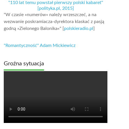
"110 lat temu powstał pierwszy polski kabaret"
[polityka.pl, 2015]
"W czasie »numerów« należy wrzeszczeć, a na
wezwanie poskramiacza-dyrektora klaskać z pasją
godną »Zielonego Balonika«" [
polskieradio.pl
]
"Romantyczność" Adam Mickiewicz
Groźna sytuacja