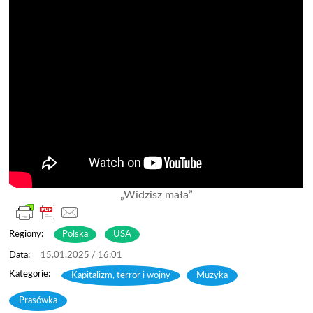
„Widzisz mała”
Regiony:
Polska
USA
15.01.2025 / 16:01
Kapitalizm, terror i wojny
,
Muzyka
,
Prasówka