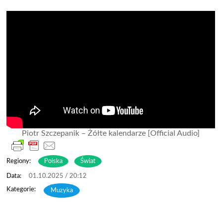
Piotr Szczepanik – Żółte kalendarze [Official Audio]
Regiony:
Polska
Świat
01.10.2025 / 20:12
Muzyka