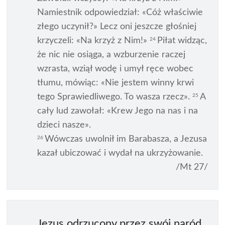
Namiestnik odpowiedział: «Cóż właściwie
złego uczynił?» Lecz oni jeszcze głośniej
krzyczeli: «Na krzyż z Nim!»
Piłat widząc,
24
że nic nie osiąga, a wzburzenie raczej
wzrasta, wziął wodę i umył ręce wobec
tłumu, mówiąc: «Nie jestem winny krwi
tego Sprawiedliwego. To wasza rzecz».
A
25
cały lud zawołał: «Krew Jego na nas i na
dzieci nasze».
Wówczas uwolnił im Barabasza, a Jezusa
26
kazał ubiczować i wydał na ukrzyżowanie.
/Mt 27/
Jezus odrzucony przez swój naród