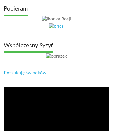
Popieram
Współczesny Syzyf
Poszukuję świadków