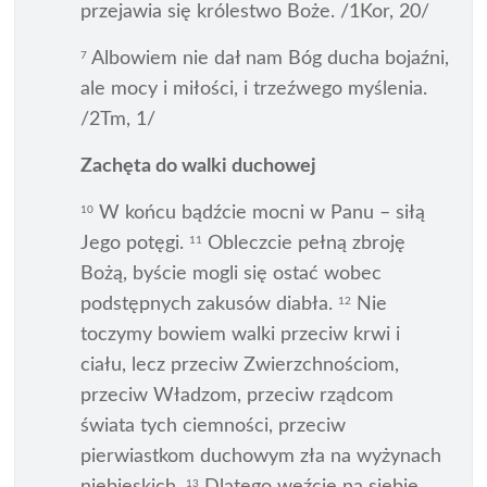
przejawia się królestwo Boże. /1Kor, 20/
Albowiem nie dał nam Bóg ducha bojaźni,
7
ale mocy i miłości, i trzeźwego myślenia.
/2Tm, 1/
Zachęta do walki duchowej
W końcu bądźcie mocni w Panu – siłą
10
Jego potęgi.
Obleczcie pełną zbroję
11
Bożą, byście mogli się ostać wobec
podstępnych zakusów diabła.
Nie
12
toczymy bowiem walki przeciw krwi i
ciału, lecz przeciw Zwierzchnościom,
przeciw Władzom, przeciw rządcom
świata tych ciemności, przeciw
pierwiastkom duchowym zła na wyżynach
13