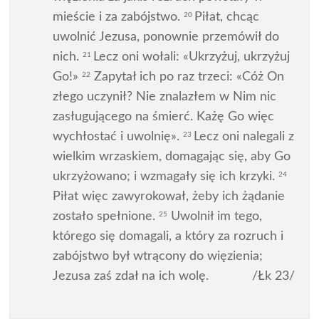
mieście i za zabójstwo.
Piłat, chcąc
20
uwolnić Jezusa, ponownie przemówił do
nich.
Lecz oni wołali: «Ukrzyżuj, ukrzyżuj
21
Go!»
Zapytał ich po raz trzeci: «Cóż On
22
złego uczynił? Nie znalazłem w Nim nic
zasługującego na śmierć. Każę Go więc
wychłostać i uwolnię».
Lecz oni nalegali z
23
wielkim wrzaskiem, domagając się, aby Go
ukrzyżowano; i wzmagały się ich krzyki.
24
Piłat więc zawyrokował, żeby ich żądanie
zostało spełnione.
Uwolnił im tego,
25
którego się domagali, a który za rozruch i
zabójstwo był wtrącony do więzienia;
Jezusa zaś zdał na ich wolę.
/Łk 23/