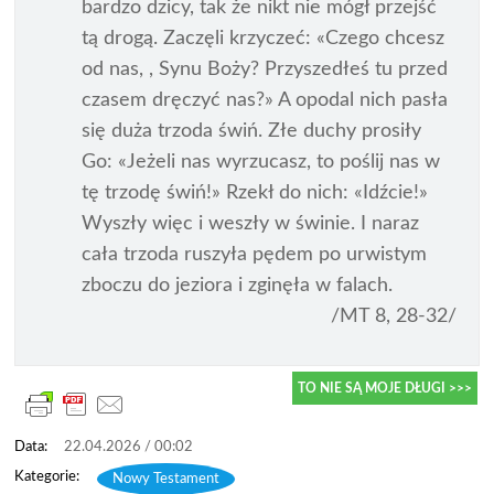
bardzo dzicy, tak że nikt nie mógł przejść
tą drogą. Zaczęli krzyczeć: «Czego chcesz
od nas, , Synu Boży? Przyszedłeś tu przed
czasem dręczyć nas?» A opodal nich pasła
się duża trzoda świń. Złe duchy prosiły
Go: «Jeżeli nas wyrzucasz, to poślij nas w
tę trzodę świń!» Rzekł do nich: «Idźcie!»
Wyszły więc i weszły w świnie. I naraz
cała trzoda ruszyła pędem po urwistym
zboczu do jeziora i zginęła w falach.
/MT 8, 28-32/
TO NIE SĄ MOJE DŁUGI >>>
22.04.2026 / 00:02
Nowy Testament