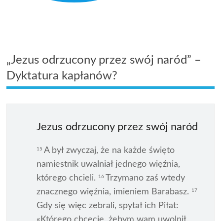
„Jezus odrzucony przez swój naród” –
Dyktatura kapłanów?
Jezus odrzucony przez swój naród
A był zwyczaj, że na każde święto
15
namiestnik uwalniał jednego więźnia,
którego chcieli.
Trzymano zaś wtedy
16
znacznego więźnia, imieniem Barabasz.
17
Gdy się więc zebrali, spytał ich Piłat:
«Którego chcecie, żebym wam uwolnił,