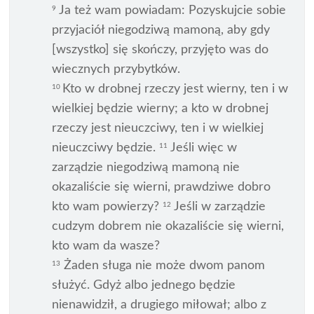
Ja też wam powiadam: Pozyskujcie sobie
9
przyjaciół niegodziwą mamoną, aby gdy
[wszystko] się skończy, przyjęto was do
wiecznych przybytków.
Kto w drobnej rzeczy jest wierny, ten i w
10
wielkiej będzie wierny; a kto w drobnej
rzeczy jest nieuczciwy, ten i w wielkiej
nieuczciwy będzie.
Jeśli więc w
11
zarządzie niegodziwą mamoną nie
okazaliście się wierni, prawdziwe dobro
kto wam powierzy?
Jeśli w zarządzie
12
cudzym dobrem nie okazaliście się wierni,
kto wam da wasze?
Żaden sługa nie może dwom panom
13
służyć. Gdyż albo jednego będzie
nienawidził, a drugiego miłował; albo z