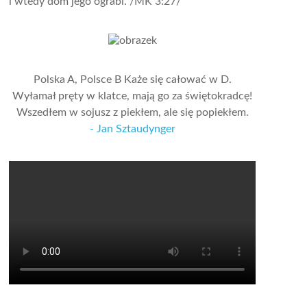
i wtedy dom jego ograbi.
/MK 3:27/
Polska A, Polsce B Każe się całować w D.
Wyłamał pręty w klatce, mają go za świętokradcę!
Wszedłem w sojusz z piekłem, ale się popiekłem.
- Jan Sztaudynger