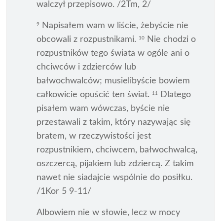
walczył przepisowo. /2Tm, 2/
Napisałem wam w liście, żebyście nie
9
obcowali z rozpustnikami.
Nie chodzi o
10
rozpustników tego świata w ogóle ani o
chciwców i zdzierców lub
bałwochwalców; musielibyście bowiem
całkowicie opuścić ten świat.
Dlatego
11
pisałem wam wówczas, byście nie
przestawali z takim, który nazywając się
bratem, w rzeczywistości jest
rozpustnikiem, chciwcem, bałwochwalcą,
oszczercą, pijakiem lub zdziercą. Z takim
nawet nie siadajcie wspólnie do posiłku.
/1Kor 5 9-11/
Albowiem nie w słowie, lecz w mocy