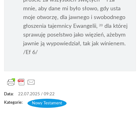
proście za wszystkich świętych
i za
mnie, aby dane mi było słowo, gdy usta
moje otworzę, dla jawnego i swobodnego
głoszenia tajemnicy Ewangelii,
dla której
20
sprawuję poselstwo jako więzień, ażebym
jawnie ją wypowiedział, tak jak winienem.
/Ef 6/
22.07.2025 / 09:22
Nowy Testament