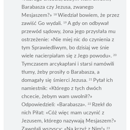
Barabasza czy Jezusa, zwanego
Mesjaszem?»
Wiedział bowiem, że przez
18
zawiść Go wydali.
A gdy on odbywał
19
przewód sądowy, żona jego przysłała mu
ostrzeżenie: «Nie miej nic do czynienia z
tym Sprawiedliwym, bo dzisiaj we śnie
wiele nacierpiałam się z Jego powodu».
20
Tymczasem arcykapłani i starsi namówili
tłumy, żeby prosiły o Barabasza, a
domagały się śmierci Jezusa.
Pytał ich
21
namiestnik: «Którego z tych dwóch
chcecie, żebym wam uwolnił?»
Odpowiedzieli: «Barabasza».
Rzekł do
22
nich Piłat: «Cóż więc mam uczynić z
Jezusem, którego nazywają Mesjaszem?»
Zawołali wszyscy: «Na krzyż z Nim!»
23