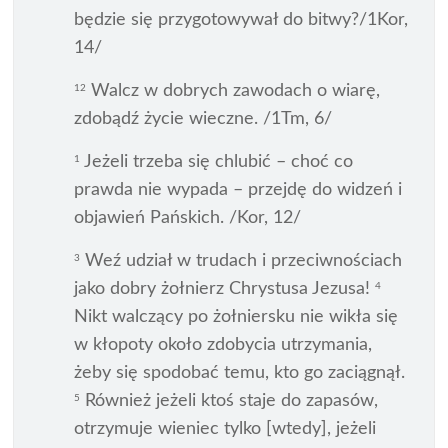
będzie się przygotowywał do bitwy?/1Kor,
14/
Walcz w dobrych zawodach o wiarę,
12
zdobądź życie wieczne. /1Tm, 6/
Jeżeli trzeba się chlubić – choć co
1
prawda nie wypada – przejdę do widzeń i
objawień Pańskich. /Kor, 12/
Weź udział w trudach i przeciwnościach
3
jako dobry żołnierz Chrystusa Jezusa!
4
Nikt walczący po żołniersku nie wikła się
w kłopoty około zdobycia utrzymania,
żeby się spodobać temu, kto go zaciągnął.
Również jeżeli ktoś staje do zapasów,
5
otrzymuje wieniec tylko [wtedy], jeżeli