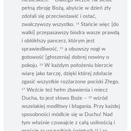
niebieskich.
Dlatego weźcie na siebie
pełną zbroję Bożą, abyście w dzień zły
zdołali się przeciwstawić i ostać,
zwalczywszy wszystko.
Stańcie więc [do
14
walki] przepasawszy biodra wasze prawdą
i oblókłszy pancerz, którym jest
sprawiedliwość,
a obuwszy nogi w
15
gotowość [głoszenia] dobrej nowiny o
pokoju.
W każdym położeniu bierzcie
16
wiarę jako tarczę, dzięki której zdołacie
zgasić wszystkie rozżarzone pociski Złego.
Weźcie też hełm zbawienia i miecz
17
Ducha, to jest słowo Boże –
wśród
18
wszelakiej modlitwy i błagania. Przy każdej
sposobności módlcie się w Duchu! Nad
tym właśnie czuwajcie z całą usilnością i
19