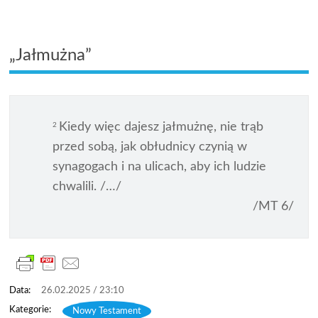
„Jałmużna”
Kiedy więc dajesz jałmużnę, nie trąb
2
przed sobą, jak obłudnicy czynią w
synagogach i na ulicach, aby ich ludzie
chwalili. /…/
/MT 6/
26.02.2025 / 23:10
Nowy Testament