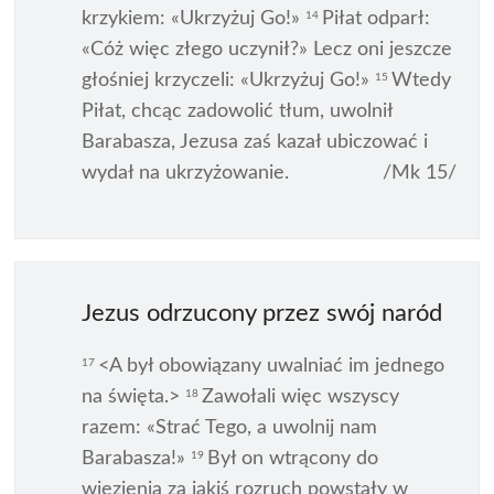
krzykiem: «Ukrzyżuj Go!»
Piłat odparł:
14
«Cóż więc złego uczynił?» Lecz oni jeszcze
głośniej krzyczeli: «Ukrzyżuj Go!»
Wtedy
15
Piłat, chcąc zadowolić tłum, uwolnił
Barabasza, Jezusa zaś kazał ubiczować i
wydał na ukrzyżowanie.
/Mk 15/
Jezus odrzucony przez swój naród
<A był obowiązany uwalniać im jednego
17
na święta.>
Zawołali więc wszyscy
18
razem: «Strać Tego, a uwolnij nam
Barabasza!»
Był on wtrącony do
19
więzienia za jakiś rozruch powstały w