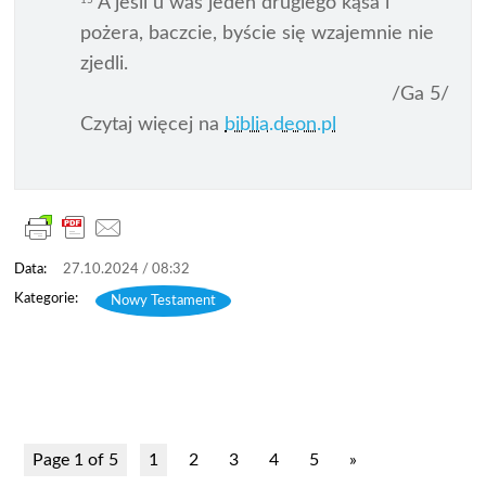
A jeśli u was jeden drugiego kąsa i
pożera, baczcie, byście się wzajemnie nie
zjedli.
/Ga 5/
Czytaj więcej na
biblia.deon.pl
27.10.2024 / 08:32
Nowy Testament
Page 1 of 5
1
2
3
4
5
»