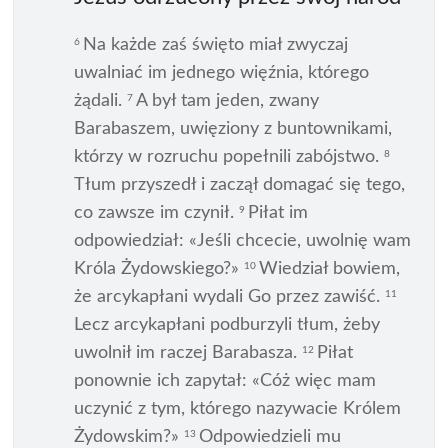
Na każde zaś święto miał zwyczaj
6
uwalniać im jednego więźnia, którego
żądali.
A był tam jeden, zwany
7
Barabaszem, uwięziony z buntownikami,
którzy w rozruchu popełnili zabójstwo.
8
Tłum przyszedł i zaczął domagać się tego,
co zawsze im czynił.
Piłat im
9
odpowiedział: «Jeśli chcecie, uwolnię wam
Króla Żydowskiego?»
Wiedział bowiem,
10
że arcykapłani wydali Go przez zawiść.
11
Lecz arcykapłani podburzyli tłum, żeby
uwolnił im raczej Barabasza.
Piłat
12
ponownie ich zapytał: «Cóż więc mam
uczynić z tym, którego nazywacie Królem
Żydowskim?»
Odpowiedzieli mu
13