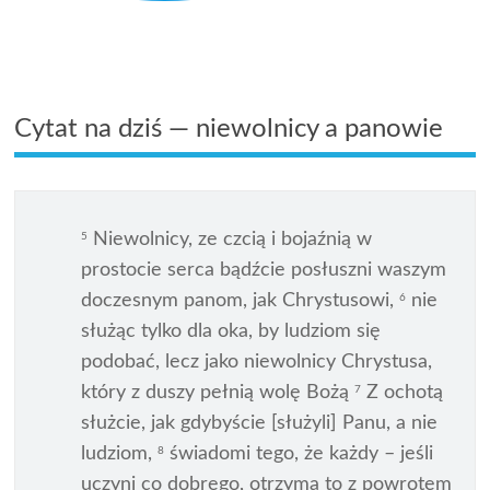
Cytat na dziś — niewolnicy a panowie
Niewolnicy, ze czcią i bojaźnią w
5
prostocie serca bądźcie posłuszni waszym
doczesnym panom, jak Chrystusowi,
nie
6
służąc tylko dla oka, by ludziom się
podobać, lecz jako niewolnicy Chrystusa,
który z duszy pełnią wolę Bożą
Z ochotą
7
służcie, jak gdybyście [służyli] Panu, a nie
ludziom,
świadomi tego, że każdy – jeśli
8
uczyni co dobrego, otrzyma to z powrotem