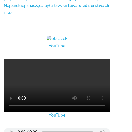
Najbardziej znacząca była tzw.
ustawa o ździerstwach
oraz...
YouTube
YouTube