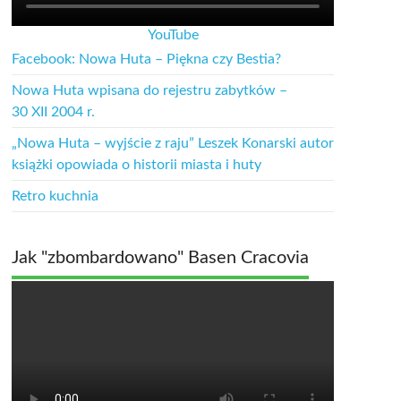
YouTube
Facebook: Nowa Huta – Piękna czy Bestia?
Nowa Huta wpisana do rejestru zabytków –
30 XII 2004 r.
„Nowa Huta – wyjście z raju” Leszek Konarski autor
książki opowiada o historii miasta i huty
Retro kuchnia
Jak "zbombardowano" Basen Cracovia