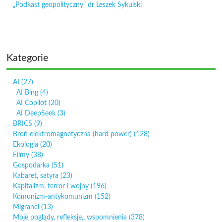
„Podkast geopolityczny” dr Leszek Sykulski
Kategorie
AI
(27)
AI Bing
(4)
AI Copilot
(20)
AI DeepSeek
(3)
BRICS
(9)
Broń elektromagnetyczna (hard power)
(128)
Ekologia
(20)
Filmy
(38)
Gospodarka
(51)
Kabaret, satyra
(23)
Kapitalizm, terror i wojny
(196)
Komunizm-antykomunizm
(152)
Migranci
(13)
Moje poglądy, refleksje,, wspomnienia
(378)