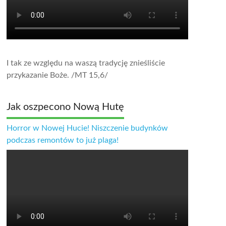
I tak ze względu na waszą tradycję znieśliście
przykazanie Boże.
/MT 15,6/
Jak oszpecono Nową Hutę
Horror w Nowej Hucie! Niszczenie budynków
podczas remontów to już plaga!