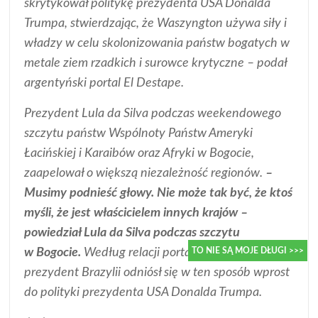
skrytykował politykę prezydenta USA Donalda
Trumpa, stwierdzając, że Waszyngton używa siły i
władzy w celu skolonizowania państw bogatych w
metale ziem rzadkich i surowce krytyczne – podał
argentyński portal El Destape.
Prezydent Lula da Silva podczas weekendowego
szczytu państw Wspólnoty Państw Ameryki
Łacińskiej i Karaibów oraz Afryki w Bogocie,
zaapelował o większą niezależność regionów.
–
Musimy podnieść głowy. Nie może tak być, że ktoś
myśli, że jest właścicielem innych krajów –
powiedział Lula da Silva podczas szczytu
w Bogocie.
Według relacji portalu El Destape,
TO NIE SĄ MOJE DŁUGI >>>
prezydent Brazylii odniósł się w ten sposób wprost
do polityki prezydenta USA Donalda Trumpa.