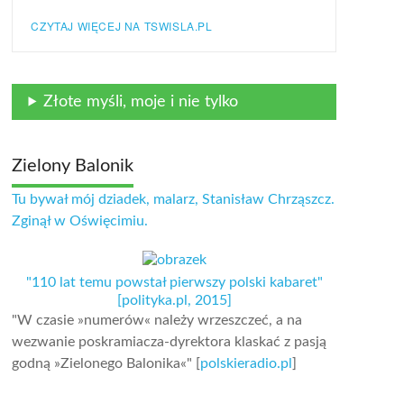
CZYTAJ WIĘCEJ NA TSWISLA.PL
Złote myśli, moje i nie tylko
Zielony Balonik
Tu bywał mój dziadek, malarz, Stanisław Chrząszcz.
Zginął w Oświęcimiu.
"110 lat temu powstał pierwszy polski kabaret"
[polityka.pl, 2015]
"W czasie »numerów« należy wrzeszczeć, a na
wezwanie poskramiacza-dyrektora klaskać z pasją
godną »Zielonego Balonika«" [
polskieradio.pl
]