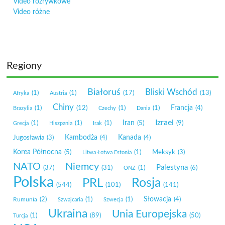
Video rozrywkowe
Video różne
Regiony
Białoruś
Bliski Wschód
(1)
(1)
(17)
(13)
Afryka
Austria
Chiny
Francja
(1)
(12)
(1)
(1)
(4)
Brazylia
Czechy
Dania
Izrael
Iran
(1)
(1)
(1)
(5)
(9)
Grecja
Hiszpania
Irak
Kambodża
Kanada
Jugosławia
(3)
(4)
(4)
Korea Północna
(5)
(1)
Meksyk
(3)
Litwa Łotwa Estonia
NATO
Niemcy
Palestyna
(37)
(31)
(1)
(6)
ONZ
Polska
Rosja
PRL
(544)
(101)
(141)
Słowacja
Rumunia
(2)
(1)
(1)
(4)
Szwajcaria
Szwecja
Ukraina
Unia Europejska
(1)
(89)
(50)
Turcja