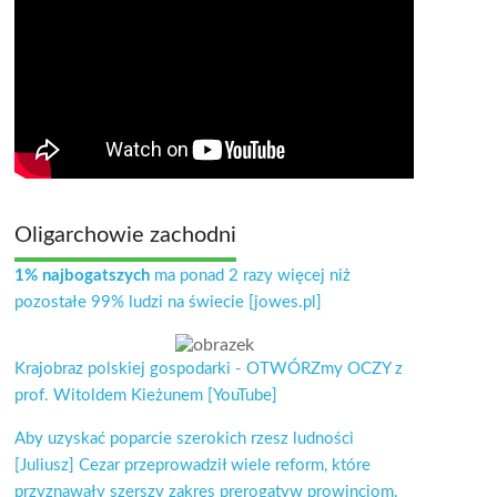
Oligarchowie zachodni
1% najbogatszych
ma ponad 2 razy więcej niż
pozostałe 99% ludzi na świecie [jowes.pl]
Krajobraz polskiej gospodarki - OTWÓRZmy OCZY z
prof. Witoldem Kieżunem [YouTube]
Aby uzyskać poparcie szerokich rzesz ludności
[Juliusz] Cezar przeprowadził wiele reform, które
przyznawały szerszy zakres prerogatyw prowincjom.