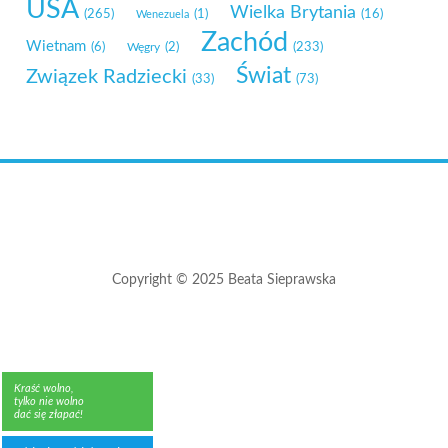
USA
Wielka Brytania
(265)
(1)
(16)
Wenezuela
Zachód
Wietnam
(6)
Węgry
(2)
(233)
Świat
Związek Radziecki
(33)
(73)
Copyright © 2025 Beata Sieprawska
Kraść wolno,
tylko nie wolno
dać się złapać!