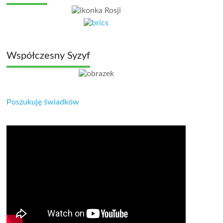
Współczesny Syzyf
Poszukuję świadków