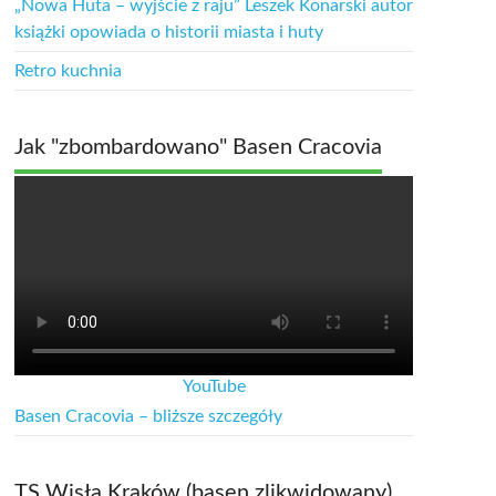
„Nowa Huta – wyjście z raju” Leszek Konarski autor
książki opowiada o historii miasta i huty
Retro kuchnia
Jak "zbombardowano" Basen Cracovia
YouTube
Basen Cracovia – bliższe szczegóły
TS Wisła Kraków (basen zlikwidowany)