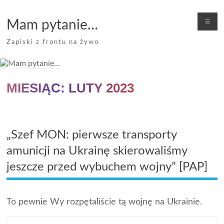
Skip
to
Me
Mam pytanie…
content
Zapiski z frontu na żywo
MIESIĄC:
LUTY 2023
„Szef MON: pierwsze transporty
amunicji na Ukrainę skierowaliśmy
jeszcze przed wybuchem wojny” [PAP]
To pewnie Wy rozpętaliście tą wojnę na Ukrainie.