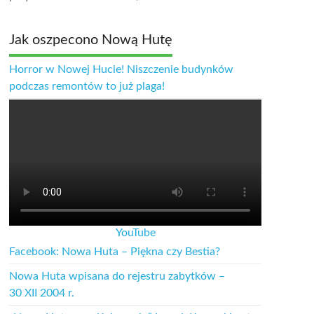
Jak oszpecono Nową Hutę
Horror w Nowej Hucie! Niszczenie budynków
podczas remontów to już plaga!
YouTube
Facebook: Nowa Huta – Piękna czy Bestia?
Nowa Huta wpisana do rejestru zabytków –
30 XII 2004 r.