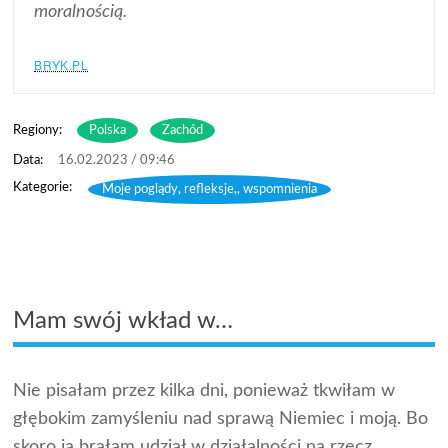
moralnością.
BRYK.PL
Regiony:
Polska
Zachód
16.02.2023 / 09:46
Moje poglądy, refleksje,, wspomnienia
Mam swój wkład w…
Nie pisałam przez kilka dni, ponieważ tkwiłam w
głębokim zamyśleniu nad sprawą Niemiec i moją. Bo
skoro ja brałam udział w działalności na rzecz