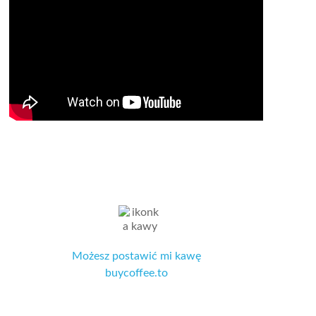
Możesz postawić mi kawę
buycoffee.to