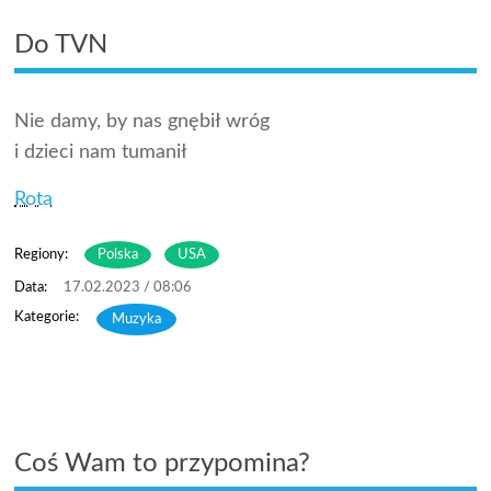
Do TVN
Nie damy, by nas gnębił wróg
i dzieci nam tumanił
Rota
Regiony:
Polska
USA
17.02.2023 / 08:06
Muzyka
Coś Wam to przypomina?