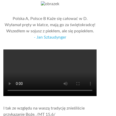
Polska A, Polsce B Każe się całować w D.
Wyłamał pręty w klatce, mają go za świętokradcę!
Wszedłem w sojusz z piekłem, ale się popiekłem.
- Jan Sztaudynger
I tak ze względu na waszą tradycję znieśliście
przykazanie Boże.
/MT 15,6/