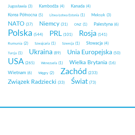
Kambodża
Kanada
Jugosławia
(3)
(4)
(4)
Korea Północna
(5)
(1)
Meksyk
(3)
Litwa Łotwa Estonia
NATO
Niemcy
Palestyna
(37)
(31)
(1)
(6)
ONZ
Polska
Rosja
PRL
(544)
(101)
(141)
Słowacja
Rumunia
(2)
(1)
(1)
(4)
Szwajcaria
Szwecja
Ukraina
Unia Europejska
(1)
(89)
(50)
Turcja
USA
Wielka Brytania
(265)
(1)
(16)
Wenezuela
Zachód
Wietnam
(6)
Węgry
(2)
(233)
Świat
Związek Radziecki
(33)
(73)