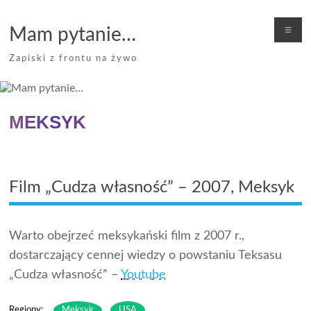
Skip
to
Me
Mam pytanie…
content
Zapiski z frontu na żywo
MEKSYK
Film „Cudza własność” – 2007, Meksyk
Warto obejrzeć meksykański film z 2007 r.,
dostarczający cennej wiedzy o powstaniu Teksasu
„Cudza własność” –
Youtube
Regiony:
Meksyk
USA