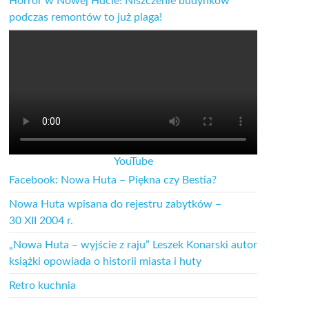
Horror w Nowej Hucie! Niszczenie budynków
podczas remontów to już plaga!
YouTube
Facebook: Nowa Huta – Piękna czy Bestia?
Nowa Huta wpisana do rejestru zabytków –
30 XII 2004 r.
„Nowa Huta – wyjście z raju” Leszek Konarski autor
książki opowiada o historii miasta i huty
Retro kuchnia