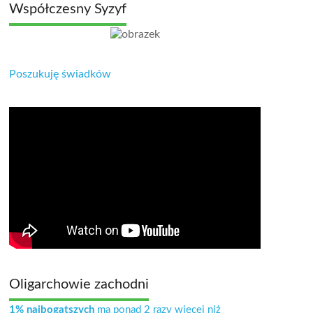
Współczesny Syzyf
Poszukuję świadków
Oligarchowie zachodni
1% najbogatszych
ma ponad 2 razy więcej niż