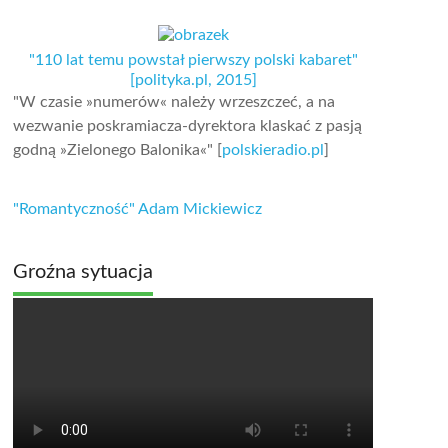
"110 lat temu powstał pierwszy polski kabaret"
[polityka.pl, 2015]
"W czasie »numerów« należy wrzeszczeć, a na
wezwanie poskramiacza-dyrektora klaskać z pasją
godną »Zielonego Balonika«" [
polskieradio.pl
]
"Romantyczność" Adam Mickiewicz
Groźna sytuacja