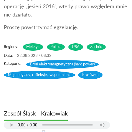
operację „jesień 2016”, wtedy prawo względem mnie
nie działało.
Proszę powstrzymać egzekucję.
Regiony:
Meksyk
Polska
USA
Zachód
22.08.2023 / 08:32
Broń elektromagnetyczna (hard power)
,
Moje poglądy, refleksje,, wspomnienia
,
Prasówka
Zespół Śląsk - Krakowiak