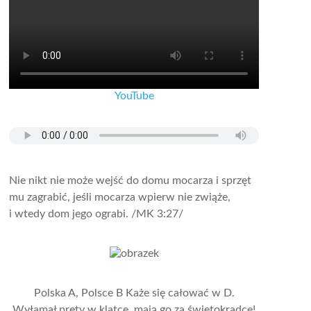
YouTube
Nie nikt nie może wejść do domu mocarza i sprzęt
mu zagrabić, jeśli mocarza wpierw nie zwiąże,
i wtedy dom jego ograbi.
/MK 3:27/
Polska A, Polsce B Każe się całować w D.
Wyłamał pręty w klatce, mają go za świętokradcę!