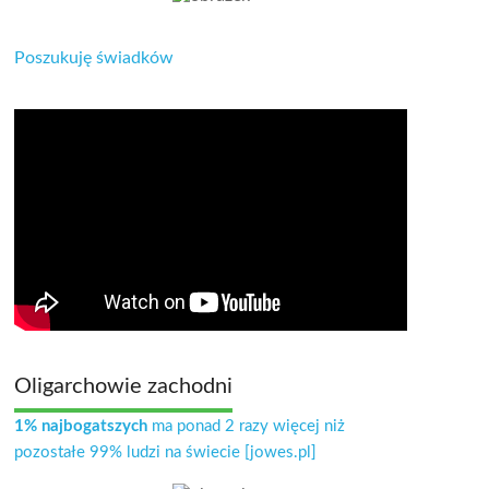
Poszukuję świadków
Oligarchowie zachodni
1% najbogatszych
ma ponad 2 razy więcej niż
pozostałe 99% ludzi na świecie [jowes.pl]