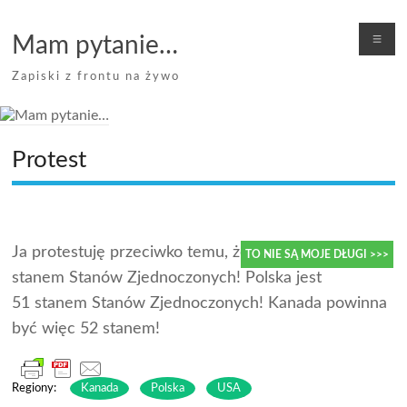
Skip
to
Me
Mam pytanie…
content
Zapiski z frontu na żywo
Protest
Ja protestuję przeciwko temu, żeby Kanada była 51
stanem Stanów Zjednoczonych! Polska jest
TO NIE SĄ MOJE DŁUGI >>>
51 stanem Stanów Zjednoczonych! Kanada powinna
być więc 52 stanem!
Regiony:
Kanada
Polska
USA