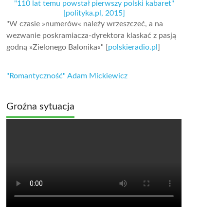
"110 lat temu powstał pierwszy polski kabaret"
[polityka.pl, 2015]
"W czasie »numerów« należy wrzeszczeć, a na
wezwanie poskramiacza-dyrektora klaskać z pasją
godną »Zielonego Balonika«" [
polskieradio.pl
]
"Romantyczność" Adam Mickiewicz
Groźna sytuacja