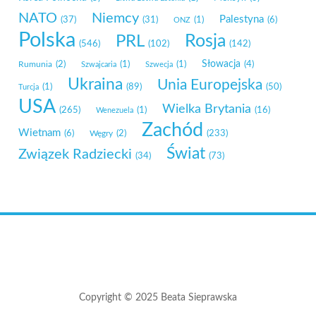
NATO
Niemcy
Palestyna
(37)
(31)
(1)
(6)
ONZ
Polska
Rosja
PRL
(546)
(102)
(142)
Słowacja
Rumunia
(2)
(1)
(1)
(4)
Szwajcaria
Szwecja
Ukraina
Unia Europejska
(1)
(89)
(50)
Turcja
USA
Wielka Brytania
(265)
(1)
(16)
Wenezuela
Zachód
Wietnam
(6)
Węgry
(2)
(233)
Świat
Związek Radziecki
(34)
(73)
Copyright © 2025 Beata Sieprawska