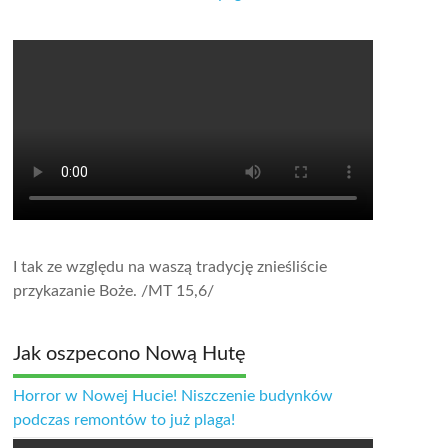
I tak ze względu na waszą tradycję znieśliście
przykazanie Boże.
/MT 15,6/
Jak oszpecono Nową Hutę
Horror w Nowej Hucie! Niszczenie budynków
podczas remontów to już plaga!