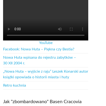
YouTube
Facebook: Nowa Huta – Piękna czy Bestia?
Nowa Huta wpisana do rejestru zabytków –
30 XII 2004 r.
„Nowa Huta – wyjście z raju” Leszek Konarski autor
książki opowiada o historii miasta i huty
Retro kuchnia
Jak "zbombardowano" Basen Cracovia