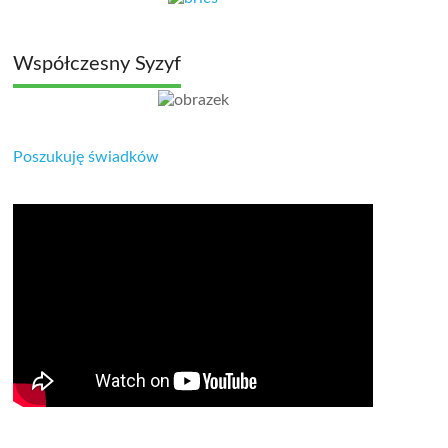
Współczesny Syzyf
Poszukuję świadków