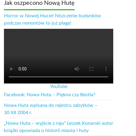
Jak oszpecono Nową Hutę
Horror w Nowej Hucie! Niszczenie budynków
podczas remontów to już plaga!
YouTube
Facebook: Nowa Huta – Piękna czy Bestia?
Nowa Huta wpisana do rejestru zabytków –
30 XII 2004 r.
„Nowa Huta – wyjście z raju” Leszek Konarski autor
książki opowiada o historii miasta i huty