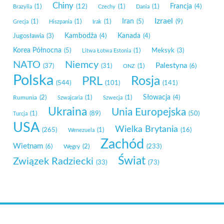
Chiny
Francja
(1)
(12)
(1)
(1)
(4)
Brazylia
Czechy
Dania
Izrael
Iran
(1)
(1)
(1)
(5)
(9)
Grecja
Hiszpania
Irak
Kambodża
Kanada
Jugosławia
(3)
(4)
(4)
Korea Północna
(5)
(1)
Meksyk
(3)
Litwa Łotwa Estonia
NATO
Niemcy
Palestyna
(37)
(31)
(1)
(6)
ONZ
Polska
Rosja
PRL
(544)
(101)
(141)
Słowacja
Rumunia
(2)
(1)
(1)
(4)
Szwajcaria
Szwecja
Ukraina
Unia Europejska
(1)
(89)
(50)
Turcja
USA
Wielka Brytania
(265)
(1)
(16)
Wenezuela
Zachód
Wietnam
(6)
Węgry
(2)
(233)
Świat
Związek Radziecki
(33)
(73)