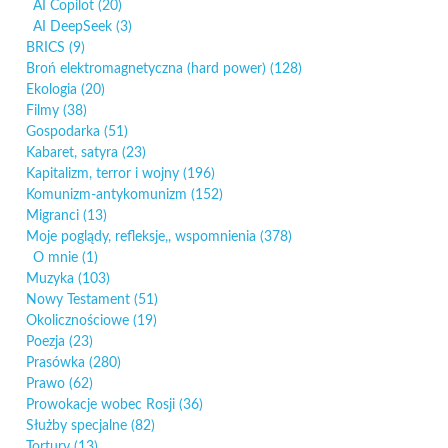
AI Copilot
(20)
AI DeepSeek
(3)
BRICS
(9)
Broń elektromagnetyczna (hard power)
(128)
Ekologia
(20)
Filmy
(38)
Gospodarka
(51)
Kabaret, satyra
(23)
Kapitalizm, terror i wojny
(196)
Komunizm-antykomunizm
(152)
Migranci
(13)
Moje poglądy, refleksje,, wspomnienia
(378)
O mnie
(1)
Muzyka
(103)
Nowy Testament
(51)
Okolicznościowe
(19)
Poezja
(23)
Prasówka
(280)
Prawo
(62)
Prowokacje wobec Rosji
(36)
Służby specjalne
(82)
Tortury
(13)