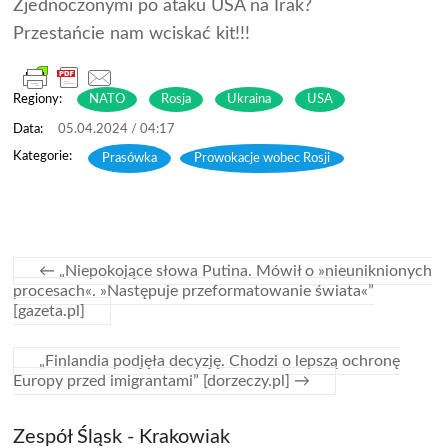
Zjednoczonymi po ataku USA na Irak?
Przestańcie nam wciskać kit!!!
Regiony:
NATO
Rosja
Ukraina
USA
05.04.2024 / 04:17
Prasówka
,
Prowokacje wobec Rosji
←
„Niepokojące słowa Putina. Mówił o »nieuniknionych
procesach«. »Następuje przeformatowanie świata«”
[gazeta.pl]
„Finlandia podjęła decyzję. Chodzi o lepszą ochronę
Europy przed imigrantami” [dorzeczy.pl]
→
Zespół Śląsk - Krakowiak