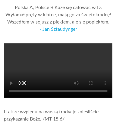
Polska A, Polsce B Każe się całować w D.
Wyłamał pręty w klatce, mają go za świętokradcę!
Wszedłem w sojusz z piekłem, ale się popiekłem.
- Jan Sztaudynger
I tak ze względu na waszą tradycję znieśliście
przykazanie Boże.
/MT 15,6/