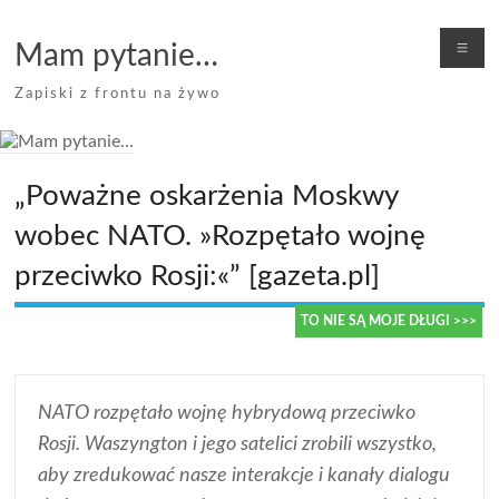
Skip
to
Me
Mam pytanie…
content
Zapiski z frontu na żywo
„Poważne oskarżenia Moskwy
wobec NATO. »Rozpętało wojnę
przeciwko Rosji:«” [gazeta.pl]
TO NIE SĄ MOJE DŁUGI >>>
NATO rozpętało wojnę hybrydową przeciwko
Rosji. Waszyngton i jego satelici zrobili wszystko,
aby zredukować nasze interakcje i kanały dialogu