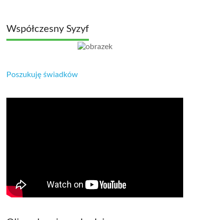
Współczesny Syzyf
Poszukuję świadków