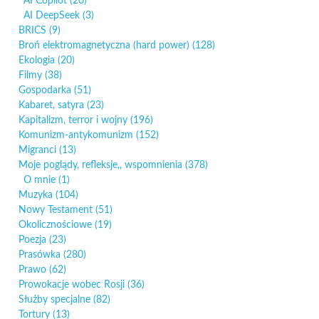
AI Copilot
(20)
AI DeepSeek
(3)
BRICS
(9)
Broń elektromagnetyczna (hard power)
(128)
Ekologia
(20)
Filmy
(38)
Gospodarka
(51)
Kabaret, satyra
(23)
Kapitalizm, terror i wojny
(196)
Komunizm-antykomunizm
(152)
Migranci
(13)
Moje poglądy, refleksje,, wspomnienia
(378)
O mnie
(1)
Muzyka
(104)
Nowy Testament
(51)
Okolicznościowe
(19)
Poezja
(23)
Prasówka
(280)
Prawo
(62)
Prowokacje wobec Rosji
(36)
Służby specjalne
(82)
Tortury
(13)