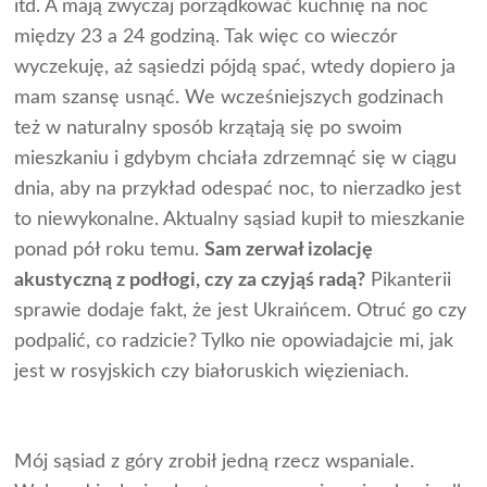
itd. A mają zwyczaj porządkować kuchnię na noc
między 23 a 24 godziną. Tak więc co wieczór
wyczekuję, aż sąsiedzi pójdą spać, wtedy dopiero ja
mam szansę usnąć. We wcześniejszych godzinach
też w naturalny sposób krzątają się po swoim
mieszkaniu i gdybym chciała zdrzemnąć się w ciągu
dnia, aby na przykład odespać noc, to nierzadko jest
to niewykonalne. Aktualny sąsiad kupił to mieszkanie
ponad pół roku temu.
Sam zerwał izolację
akustyczną z podłogi, czy za czyjąś radą?
Pikanterii
sprawie dodaje fakt, że jest Ukraińcem. Otruć go czy
podpalić, co radzicie? Tylko nie opowiadajcie mi, jak
jest w rosyjskich czy białoruskich więzieniach.
Mój sąsiad z góry zrobił jedną rzecz wspaniale.