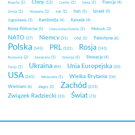
Chiny
Francja
(1)
(12)
(1)
(1)
(4)
Brazylia
Czechy
Dania
Izrael
Iran
(1)
(1)
(1)
(5)
(9)
Grecja
Hiszpania
Irak
Kambodża
Kanada
Jugosławia
(3)
(4)
(4)
Korea Północna
(5)
(1)
Meksyk
(3)
Litwa Łotwa Estonia
NATO
Niemcy
Palestyna
(37)
(31)
(1)
(6)
ONZ
Polska
Rosja
PRL
(545)
(101)
(141)
Słowacja
Rumunia
(2)
(1)
(1)
(4)
Szwajcaria
Szwecja
Ukraina
Unia Europejska
(1)
(89)
(50)
Turcja
USA
Wielka Brytania
(265)
(1)
(16)
Wenezuela
Zachód
Wietnam
(6)
Węgry
(2)
(233)
Świat
Związek Radziecki
(33)
(73)