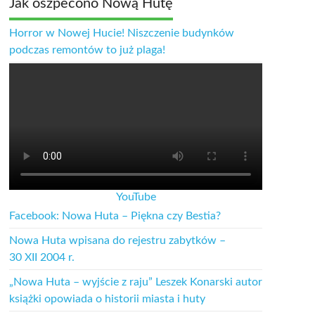
Jak oszpecono Nową Hutę
Horror w Nowej Hucie! Niszczenie budynków
podczas remontów to już plaga!
YouTube
Facebook: Nowa Huta – Piękna czy Bestia?
Nowa Huta wpisana do rejestru zabytków –
30 XII 2004 r.
„Nowa Huta – wyjście z raju” Leszek Konarski autor
książki opowiada o historii miasta i huty