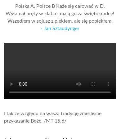
Polska A, Polsce B Każe się całować w D.
Wyłamał pręty w klatce, mają go za świętokradcę!
Wszedłem w sojusz z piekłem, ale się popiekłem.
- Jan Sztaudynger
I tak ze względu na waszą tradycję znieśliście
przykazanie Boże.
/MT 15,6/