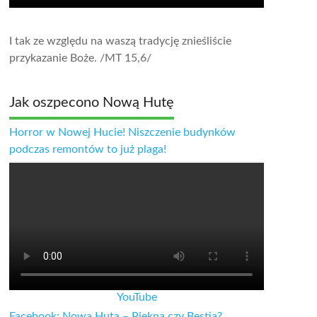
I tak ze względu na waszą tradycję znieśliście
przykazanie Boże.
/MT 15,6/
Jak oszpecono Nową Hutę
Horror w Nowej Hucie! Niszczenie budynków
podczas remontów to już plaga!
YouTube
Facebook: Nowa Huta – Piękna czy Bestia?