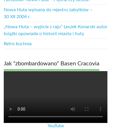
Nowa Huta wpisana do rejestru zabytków –
30 XII 2004 r.
„Nowa Huta – wyjście z raju” Leszek Konarski autor
książki opowiada o historii miasta i huty
Retro kuchnia
Jak "zbombardowano" Basen Cracovia
YouTube