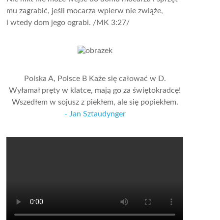
mu zagrabić, jeśli mocarza wpierw nie zwiąże,
i wtedy dom jego ograbi.
/MK 3:27/
Polska A, Polsce B Każe się całować w D.
Wyłamał pręty w klatce, mają go za świętokradcę!
Wszedłem w sojusz z piekłem, ale się popiekłem.
- Jan Sztaudynger