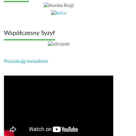
Współczesny Syzyf
Poszukuję świadków