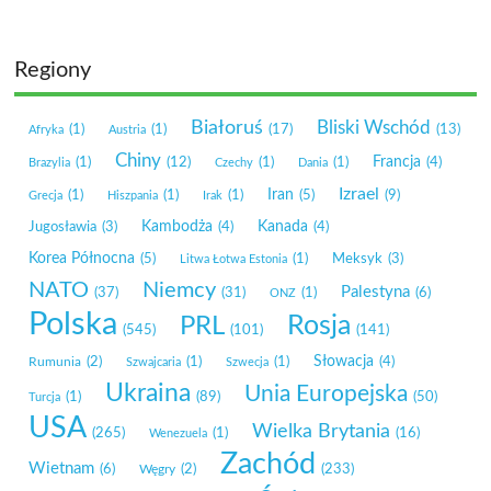
Regiony
Białoruś
Bliski Wschód
(1)
(1)
(17)
(13)
Afryka
Austria
Chiny
Francja
(1)
(12)
(1)
(1)
(4)
Brazylia
Czechy
Dania
Izrael
Iran
(1)
(1)
(1)
(5)
(9)
Grecja
Hiszpania
Irak
Kambodża
Kanada
Jugosławia
(3)
(4)
(4)
Korea Północna
(5)
(1)
Meksyk
(3)
Litwa Łotwa Estonia
NATO
Niemcy
Palestyna
(37)
(31)
(1)
(6)
ONZ
Polska
Rosja
PRL
(545)
(101)
(141)
Słowacja
Rumunia
(2)
(1)
(1)
(4)
Szwajcaria
Szwecja
Ukraina
Unia Europejska
(1)
(89)
(50)
Turcja
USA
Wielka Brytania
(265)
(1)
(16)
Wenezuela
Zachód
Wietnam
(6)
Węgry
(2)
(233)