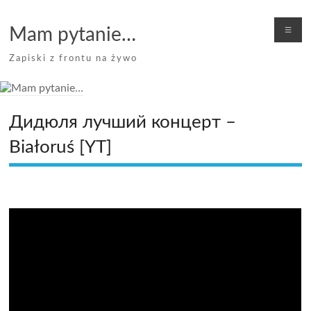
Skip
to
Me
Mam pytanie…
content
Zapiski z frontu na żywo
Дидюля лучший концерт –
Białoruś [YT]