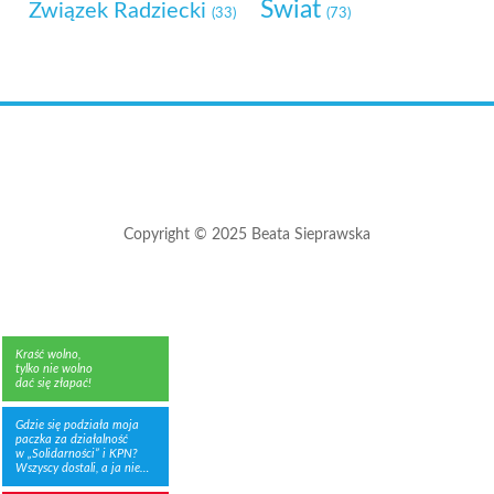
Świat
Związek Radziecki
(33)
(73)
Copyright © 2025 Beata Sieprawska
Kraść wolno,
tylko nie wolno
dać się złapać!
Gdzie się podziała moja
paczka za działalność
w „Solidarności” i KPN?
Wszyscy dostali, a ja nie…