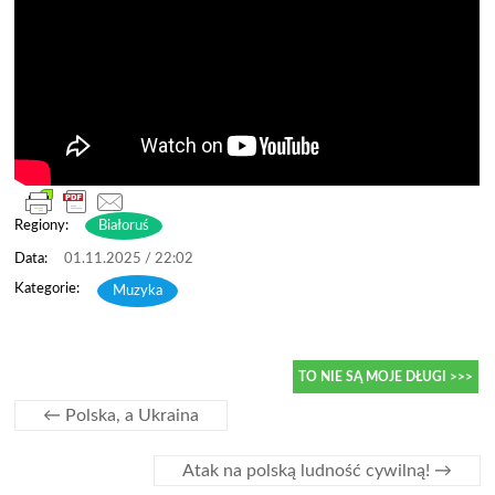
Regiony:
Białoruś
01.11.2025 / 22:02
Muzyka
TO NIE SĄ MOJE DŁUGI >>>
←
Polska, a Ukraina
Atak na polską ludność cywilną!
→